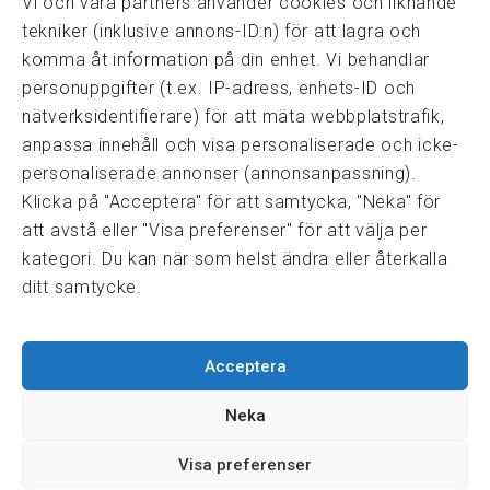
Vi och våra partners använder cookies och liknande
tekniker (inklusive annons-ID:n) för att lagra och
komma åt information på din enhet. Vi behandlar
personuppgifter (t.ex. IP-adress, enhets-ID och
Snabblänkar
nätverksidentifierare) för att mäta webbplatstrafik,
Prisexempel
anpassa innehåll och visa personaliserade och icke-
Medarbetare
personaliserade annonser (annonsanpassning).
Policies & integritet
Klicka på "Acceptera" för att samtycka, "Neka" för
Information om Cookie-hantering och Google Analytics
att avstå eller "Visa preferenser" för att välja per
Integritetspolicy
kategori. Du kan när som helst ändra eller återkalla
Dataskyddsförordningen
ditt samtycke.
Samarbeten
Acceptera
Press & media
Fastighetsmäklarinspektionen
Neka
FRN, Fastighetsmarknadens reklamationsnämnd
Visa preferenser