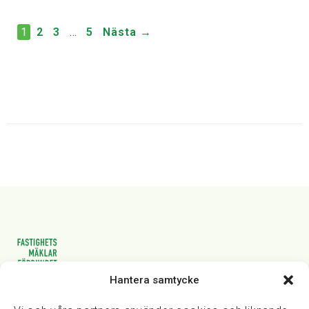
1
2
3
…
5
Nästa →
Hantera samtycke
Vasagatan 28, 111 20 Stockholm
08-82 14 30
kansli@fmf.se