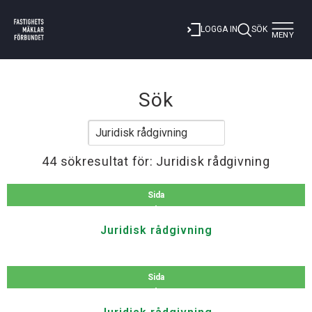
Toggle
LOGGA IN
SÖK
MENY
navigat
Sök
44 sökresultat för: Juridisk rådgivning
Sida
Juridisk rådgivning
Sida