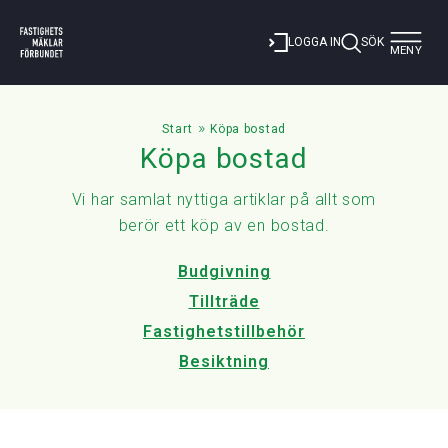
Toggle
LOGGA IN
SÖK
MENY
navigat
»
Start
Köpa bostad
Köpa bostad
Vi har samlat nyttiga artiklar på allt som
berör ett köp av en bostad.
Budgivning
Tillträde
Fastighetstillbehör
Besiktning