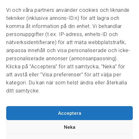
08-82 14 30
kansli@fmf.se
Vi och våra partners använder cookies och liknande
tekniker (inklusive annons-ID:n) för att lagra och
komma åt information på din enhet. Vi behandlar
personuppgifter (t.ex. IP-adress, enhets-ID och
Snabblänkar
nätverksidentifierare) för att mäta webbplatstrafik,
Prisexempel
anpassa innehåll och visa personaliserade och icke-
Medarbetare
personaliserade annonser (annonsanpassning).
Policies & integritet
Klicka på "Acceptera" för att samtycka, "Neka" för
Information om Cookie-hantering och Google Analytics
att avstå eller "Visa preferenser" för att välja per
Integritetspolicy
kategori. Du kan när som helst ändra eller återkalla
Dataskyddsförordningen
ditt samtycke.
Samarbeten
Acceptera
Press & media
Fastighetsmäklarinspektionen
Neka
FRN, Fastighetsmarknadens reklamationsnämnd