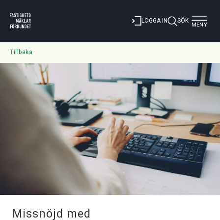
Toggle
LOGGA IN
SÖK
MENY
navigat
Tillbaka
Missnöjd med