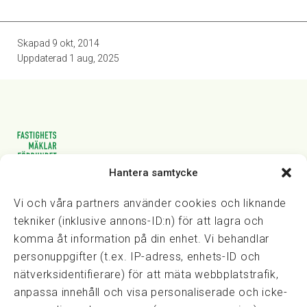
Skapad
9 okt, 2014
Uppdaterad
1 aug, 2025
Hantera samtycke
Vasagatan 28, 111 20 Stockholm
08-82 14 30
kansli@fmf.se
Vi och våra partners använder cookies och liknande
tekniker (inklusive annons-ID:n) för att lagra och
komma åt information på din enhet. Vi behandlar
personuppgifter (t.ex. IP-adress, enhets-ID och
Snabblänkar
nätverksidentifierare) för att mäta webbplatstrafik,
Prisexempel
anpassa innehåll och visa personaliserade och icke-
Medarbetare