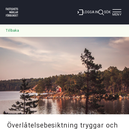
Toggle
LOGGA IN
SÖK
MENY
navigat
Tillbaka
Överlåtelsebesiktning tryggar och