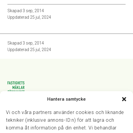
Skapad
3 sep, 2014
Uppdaterad
25 jul, 2024
Skapad
3 sep, 2014
Uppdaterad
25 jul, 2024
Hantera samtycke
Vasagatan 28, 111 20 Stockholm
08-82 14 30
kansli@fmf.se
Vi och våra partners använder cookies och liknande
tekniker (inklusive annons-ID:n) för att lagra och
komma åt information på din enhet. Vi behandlar