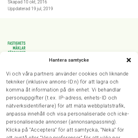
Skapad
10 okt, 2016
Uppdaterad
19 jul, 2019
Hantera samtycke
Vasagatan 28, 111 20 Stockholm
08-82 14 30
kansli@fmf.se
Vi och våra partners använder cookies och liknande
tekniker (inklusive annons-ID:n) för att lagra och
komma åt information på din enhet. Vi behandlar
personuppgifter (t.ex. IP-adress, enhets-ID och
Snabblänkar
nätverksidentifierare) för att mäta webbplatstrafik,
Prisexempel
anpassa innehåll och visa personaliserade och icke-
Medarbetare
personaliserade annonser (annonsanpassning).
Policies & integritet
Klicka på "Acceptera" för att samtycka, "Neka" för
Information om Cookie-hantering och Google Analytics
att avstå eller "Visa preferenser" för att välja per