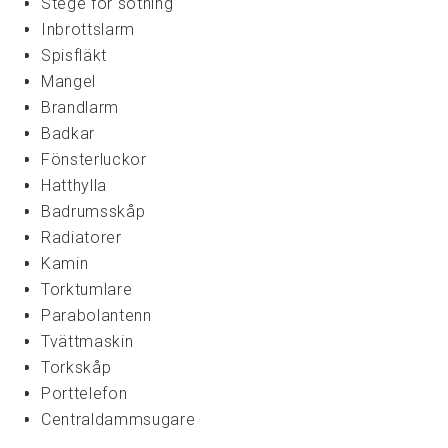
Stege för sotning
Inbrottslarm
Spisfläkt
Mangel
Brandlarm
Badkar
Fönsterluckor
Hatthylla
Badrumsskåp
Radiatorer
Kamin
Torktumlare
Parabolantenn
Tvättmaskin
Torkskåp
Porttelefon
Centraldammsugare