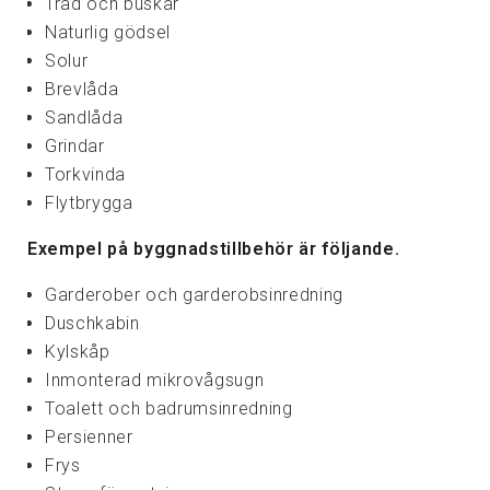
Träd och buskar
Naturlig gödsel
Solur
Brevlåda
Sandlåda
Grindar
Torkvinda
Flytbrygga
Exempel på byggnadstillbehör är följande.
Garderober och garderobsinredning
Duschkabin
Kylskåp
Inmonterad mikrovågsugn
Toalett och badrumsinredning
Persienner
Frys