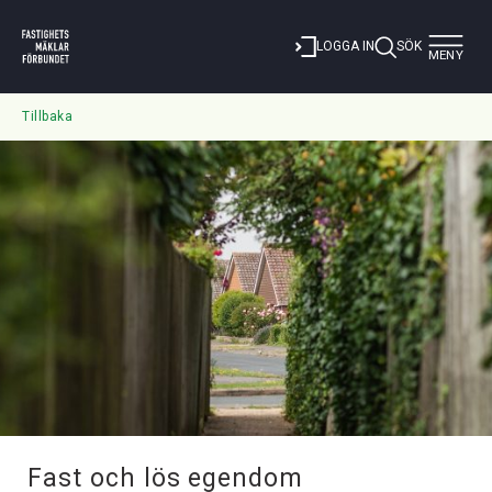
Toggle
LOGGA IN
SÖK
MENY
navigat
Tillbaka
Fast och lös egendom