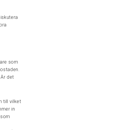
diskutera
bra
kare som
 bostaden.
 Är det
till vilket
mmer in
n som