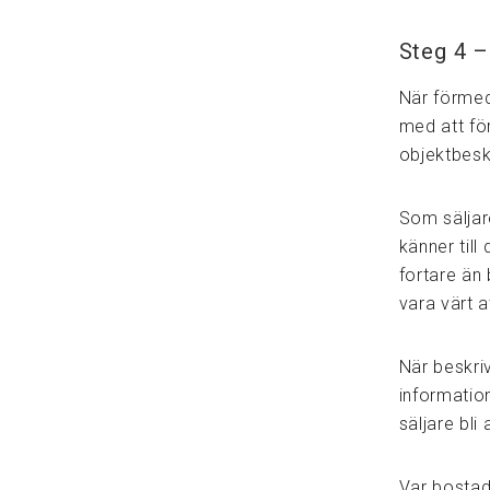
Steg 4 –
När förmed
med att fö
objektbesk
Som säljar
känner till
fortare än
vara värt 
När beskriv
informatio
säljare bli
Var bostad