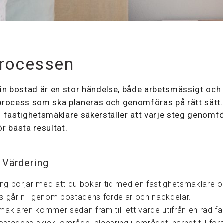
processen
sin bostad är en stor händelse, både arbetsmässigt och
process som ska planeras och genomföras på rätt sätt.
n fastighetsmäklare säkerställer att varje steg genomför
ör bästa resultat.
 Värdering
ning börjar med att du bokar tid med en fastighetsmäklare 
s går ni igenom bostadens fördelar och nackdelar.
äklaren kommer sedan fram till ett värde utifrån en rad fakt
stadens skick, område, placering i området, närhet till för