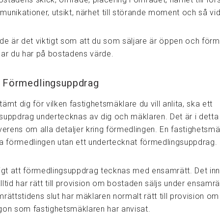
munikationer, utsikt, närhet till störande moment och så vi
ede är det viktigt som att du som säljare är öppen och för
gar du har på bostadens värde.
– Förmedlingsuppdrag
ämt dig för vilken fastighetsmäklare du vill anlita, ska ett
suppdrag undertecknas av dig och mäklaren. Det är i detta 
rens om alla detaljer kring förmedlingen. En fastighetsmä
ja förmedlingen utan ett undertecknat förmedlingsuppdrag.
ligt att förmedlingsuppdrag tecknas med ensamrätt. Det inn
ltid har rätt till provision om bostaden säljs under ensamrä
rättstidens slut har mäklaren normalt rätt till provision o
någon som fastighetsmäklaren har anvisat.