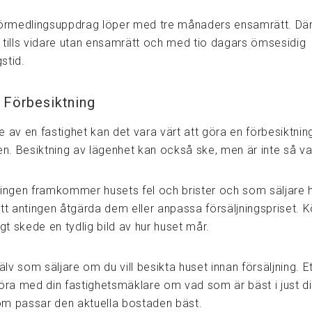
förmedlingsuppdrag löper med tre månaders ensamrätt. Där
 tills vidare utan ensamrätt och med tio dagars ömsesidig
stid.
 Förbesiktning
 av en fastighet kan det vara värt att göra en förbesiktnin
en. Besiktning av lägenhet kan också ske, men är inte så van
ningen framkommer husets fel och brister och som säljare 
att antingen åtgärda dem eller anpassa försäljningspriset. 
igt skede en tydlig bild av hur huset mår.
jälv som säljare om du vill besikta huset innan försäljning. E
göra med din fastighetsmäklare om vad som är bäst i just d
m passar den aktuella bostaden bäst.