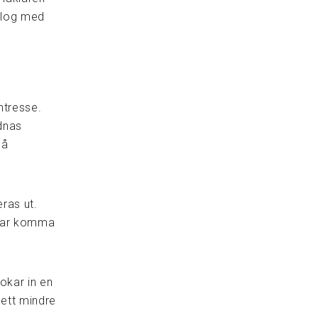
alog med
ntresse.
rdnas
så
ras ut.
skar komma
bokar in en
ett mindre