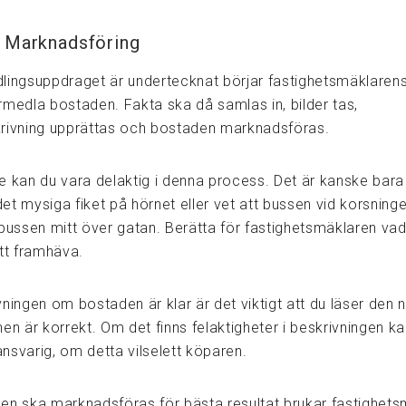
 Marknadsföring
lingsuppdraget är undertecknat börjar fastighetsmäklaren
rmedla bostaden. Fakta ska då samlas in, bilder tas,
rivning upprättas och bostaden marknadsföras.
e kan du vara delaktig i denna process. Det är kanske bar
 det mysiga fiket på hörnet eller vet att bussen vid korsninge
 bussen mitt över gatan. Berätta för fastighetsmäklaren v
att framhäva.
ningen om bostaden är klar är det viktigt att du läser den 
nen är korrekt. Om det finns felaktigheter i beskrivningen 
 ansvarig, om detta vilselett köparen.
en ska marknadsföras för bästa resultat brukar fastighet