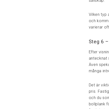
sällskap.
Vilken typ 
och komma
varierar o
Steg 6 –
Efter visn
antecknat s
Även spekul
många intr
Det är vikti
pris. Fast
och du som
bollplank f