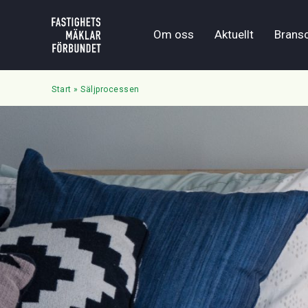
Om oss
Aktuellt
Brans
Start
»
Säljprocessen