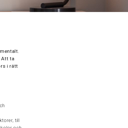
 mentalt.
 Att ta
s i rätt
och
orer, till
skolor och