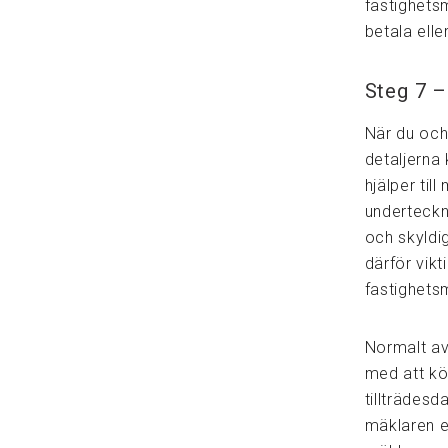
fastighets
betala ell
Steg 7 –
När du och
detaljerna
hjälper ti
underteckna
och skyldi
därför vik
fastighets
Normalt av
med att kö
tillträdesd
mäklaren e