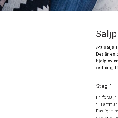
Sälj
Att sälja 
Det är en 
hjälp av e
ordning, f
Steg 1 –
En försälj
tillsamman
Fastighetsm
exempel bo