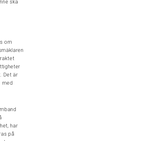
enne ska
ns om
tsmäklaren
raktet
ttigheter
. Det är
em med
.
samband
å
het, har
ras på