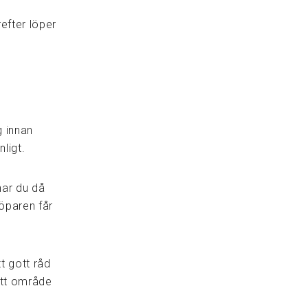
efter löper
g innan
ligt.
har du då
Köparen får
tt gott råd
itt område