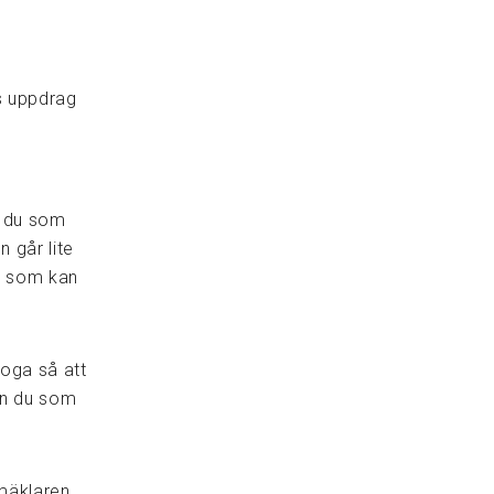
s uppdrag
a du som
n går lite
ad som kan
noga så att
kan du som
smäklaren