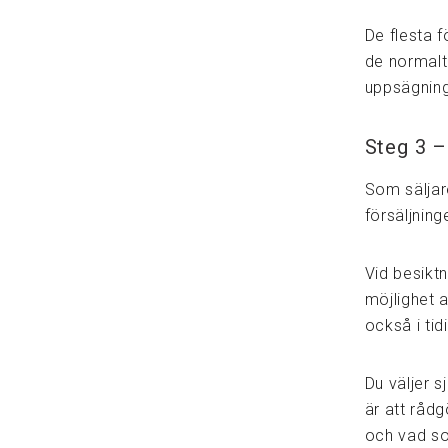
De flesta 
de normalt
uppsägning
Steg 3 –
Som säljare
försäljning
Vid besikt
möjlighet 
också i tid
Du väljer s
är att råd
och vad so