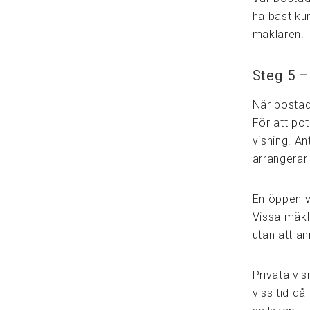
ha bäst ku
mäklaren.
Steg 5 –
När bostad
För att po
visning. An
arrangerar 
En öppen v
Vissa mäkl
utan att an
Privata vis
viss tid d