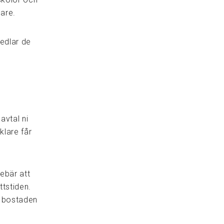
dare.
medlar de
avtal ni
klare får
ebär att
ttstiden.
m bostaden