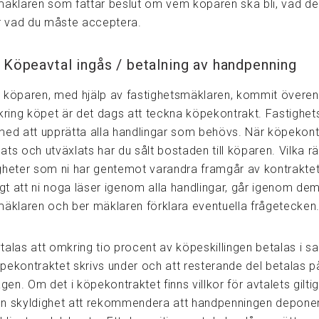
mäklaren som fattar beslut om vem köparen ska bli, vad d
er vad du måste acceptera.
 Köpeavtal ingås / betalning av handpenning
 köparen, med hjälp av fastighetsmäklaren, kommit övere
 kring köpet är det dags att teckna köpekontrakt. Fastighe
ll med att upprätta alla handlingar som behövs. När köpekont
ts och utväxlats har du sålt bostaden till köparen. Vilka rä
gheter som ni har gentemot varandra framgår av kontraktet
tigt att ni noga läser igenom alla handlingar, går igenom d
mäklaren och ber mäklaren förklara eventuella frågetecken
talas att omkring tio procent av köpeskillingen betalas i 
pekontraktet skrivs under och att resterande del betalas p
agen. Om det i köpekontraktet finns villkor för avtalets giltig
n skyldighet att rekommendera att handpenningen depone