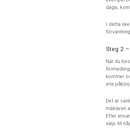
dagis, kom
I detta sk
förväntnin
Steg 2 
När du best
förmedling
kommer öve
inte påbör
Det är van
mäklaren al
Efter ensam
säljs till 