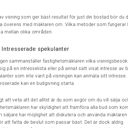
av visning som ger bäst resultat för just din bostad bör du 
 överens med mäklaren om. Vilka metoder som fungerar 
fta mellan olika områden.
 Intresserade spekulanter
ingen sammanställer fastighetsmäklaren vilka visningsbesö
ig på en intresselista eller på annat sätt visat intresse av
anter som inte varit på visningen kan anmäla sitt intresse.
esserade kan en budgivning starta.
gt att veta att det alltid är du som avgör om du vill sälja och 
ighetsmäklaren har skyldighet att framföra alla bud som ko
 säljare har möjlighet att diskutera och använda mäklare
ör att fatta de beslut som passar bäst. Det är dock aldrig