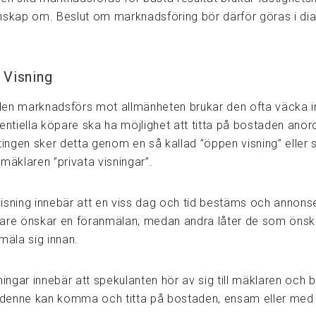
nskap om. Beslut om marknadsföring bör därför göras i di
 Visning
en marknadsförs mot allmänheten brukar den ofta väcka i
tentiella köpare ska ha möjlighet att titta på bostaden ano
tingen sker detta genom en så kallad ”öppen visning” eller 
mäklaren ”privata visningar”.
isning innebär att en viss dag och tid bestäms och annonse
are önskar en föranmälan, medan andra låter de som ön
mäla sig innan.
ningar innebär att spekulanten hör av sig till mäklaren och 
å denne kan komma och titta på bostaden, ensam eller med 