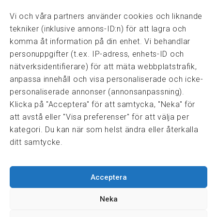
08-82 14 30
kansli@fmf.se
Vi och våra partners använder cookies och liknande
tekniker (inklusive annons-ID:n) för att lagra och
komma åt information på din enhet. Vi behandlar
personuppgifter (t.ex. IP-adress, enhets-ID och
Snabblänkar
nätverksidentifierare) för att mäta webbplatstrafik,
Prisexempel
anpassa innehåll och visa personaliserade och icke-
Medarbetare
personaliserade annonser (annonsanpassning).
Policies & integritet
Klicka på "Acceptera" för att samtycka, "Neka" för
Information om Cookie-hantering och Google Analytics
att avstå eller "Visa preferenser" för att välja per
Integritetspolicy
kategori. Du kan när som helst ändra eller återkalla
Dataskyddsförordningen
ditt samtycke.
Samarbeten
Acceptera
Press & media
Fastighetsmäklarinspektionen
Neka
FRN, Fastighetsmarknadens reklamationsnämnd