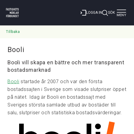
Toggle
LOGGA IN
SÖK
MENY
navigat
Tillbaka
Booli
Booli vill skapa en bättre och mer transparent
bostadsmarknad
Booli
startade år 2007 och var den första
bostadssajten i Sverige som visade slutpriser öppet
på nätet. Idag är Booli en bostadssajt med
Sveriges största samlade utbud av bostäder till
salu, slutpriser och statistiska bostadsvärderingar.