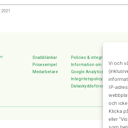
, 2021
lm
Snabblänkar
Policies & integritet
Vi och v
Prisexempel
Information om Cookie-hante
(inklusi
Medarbetare
Google Analytics
informat
Integritetspolicy
Dataskyddsförordningen
IP-adres
webbplat
och icke
Klicka p
eller "Vi
som hels