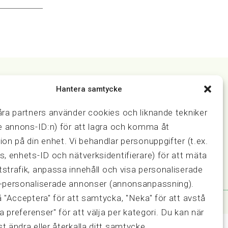
Hantera samtycke
Samarbeten
åra partners använder cookies och liknande tekniker
ring och
Press & media
ve annons-ID:n) för att lagra och komma åt
Fastighetsmäklarinspektionen
ion på din enhet. Vi behandlar personuppgifter (t.ex.
FRN, Fastighetsmarknadens
reklamationsnämnd
s, enhets-ID och nätverksidentifierare) för att mäta
strafik, anpassa innehåll och visa personaliserade
-personaliserade annonser (annonsanpassning).
å "Acceptera" för att samtycka, "Neka" för att avstå
sa preferenser" för att välja per kategori. Du kan när
t ändra eller återkalla ditt samtycke.