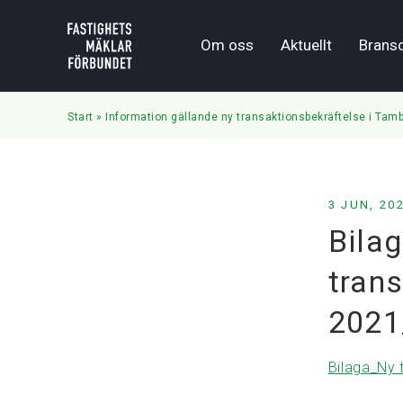
Om oss
Aktuellt
Brans
Start
»
Information gällande ny transaktionsbekräftelse i Tam
3 JUN, 20
Bila
tran
2021
Bilaga_Ny 