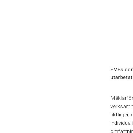
FMFs com
utarbeta
Mäklarför
verksamh
riktlinje
individua
omfattnin