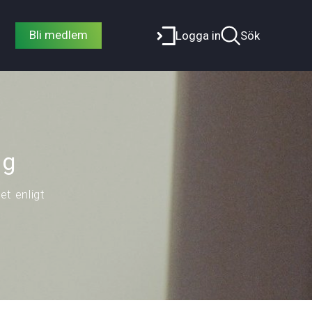
Bli medlem
Logga in
Sök
ag
t enligt