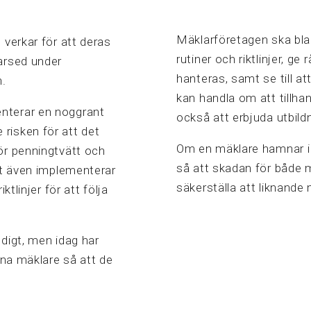
Mäklarföretagen ska bla
 verkar för att deras
rutiner och riktlinjer, g
arsed under
hanteras, samt se till at
n.
kan handla om att tillh
nterar en noggrant
också att erbjuda utbild
risken för att det
Om en mäklare hamnar i tv
ör penningtvätt och
så att skadan för både
et även implementerar
säkerställa att liknande 
ktlinjer för att följa
digt, men idag har
ina mäklare så att de