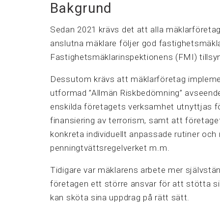
Bakgrund
Sedan 2021 krävs det att alla mäklarföretag
anslutna mäklare följer god fastighetsmäkl
Fastighetsmäklarinspektionens (FMI) tillsy
Dessutom krävs att mäklarföretag impleme
utformad ”Allmän Riskbedömning” avseende 
enskilda företagets verksamhet utnyttjas f
finansiering av terrorism, samt att företag
konkreta individuellt anpassade rutiner och ri
penningtvättsregelverket m.m.
Tidigare var mäklarens arbete mer självstän
företagen ett större ansvar för att stötta s
kan sköta sina uppdrag på rätt sätt.