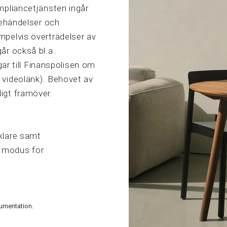
mpliancetjänsten ingår
dehändelser och
mpelvis överträdelser av
år också bl.a.
gar till Finanspolisen om
 videolänk). Behovet av
igt framöver.
klare samt
 modus för
kumentation.