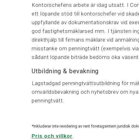
Kontorschefens arbete är idag utsatt. I Co
ett löpande stöd till kontorschefer vid ska
uppfyllande av dokumentationskrav vid exe
god fastighetsmäklarsed mm. I tjänsten ing
direkthjälp till firmans mäklare vid anmälnin
misstanke om penningtvätt (exempelvis via
sådant löpande biträde bedöms öka väsentl
Utbildning & bevakning
Lagstadgad penningtvättsutbildning för mä
omvärldsbevakning och nyhetsbrev om nya
penningtvätt.
*Inkluderar inte revidering av rent företagsintern juridisk do
Pris och villkor