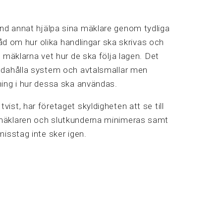
nd annat hjälpa sina mäklare genom tydliga
e råd om hur olika handlingar ska skrivas och
t mäklarna vet hur de ska följa lagen. Det
andahålla system och avtalsmallar men
ning i hur dessa ska användas.
ist, har företaget skyldigheten att se till
 mäklaren och slutkunderna minimeras samt
misstag inte sker igen.