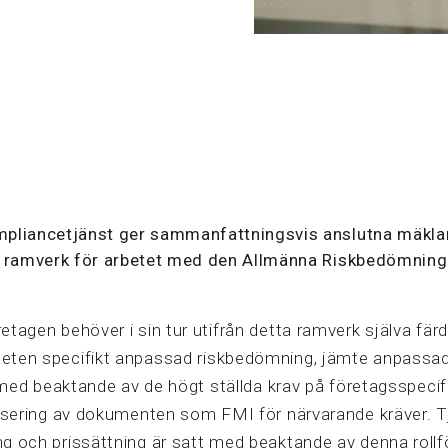
pliancetjänst ger sammanfattningsvis anslutna mäklar
t ramverk för arbetet med den Allmänna Riskbedömnin
etagen behöver i sin tur utifrån detta ramverk själva färd
eten specifikt anpassad riskbedömning, jämte anpassad
r, med beaktande av de högt ställda krav på företagsspecif
lisering av dokumenten som FMI för närvarande kräver. 
g och prissättning är satt med beaktande av denna rollf