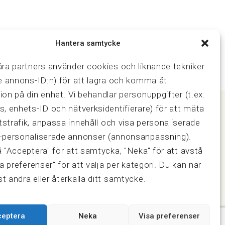
Hantera samtycke
åra partners använder cookies och liknande tekniker
ve annons-ID:n) för att lagra och komma åt
ion på din enhet. Vi behandlar personuppgifter (t.ex.
s, enhets-ID och nätverksidentifierare) för att mäta
strafik, anpassa innehåll och visa personaliserade
Samarbeten
-personaliserade annonser (annonsanpassning).
ring och
Press & media
å "Acceptera" för att samtycka, "Neka" för att avstå
Fastighetsmäklarinspektionen
sa preferenser" för att välja per kategori. Du kan när
FRN, Fastighetsmarknadens
t ändra eller återkalla ditt samtycke.
reklamationsnämnd
ceptera
Neka
Visa preferenser