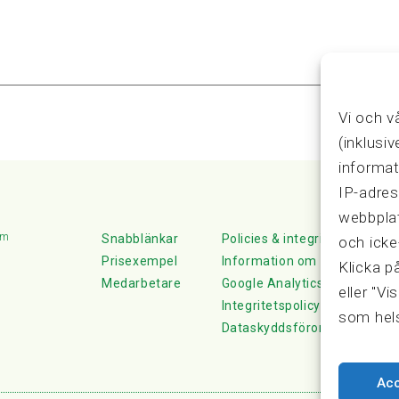
Vi och v
(inklusi
informat
IP-adres
webbplat
lm
Snabblänkar
Policies & integritet
och icke
Prisexempel
Information om Cookie-hante
Klicka p
Medarbetare
Google Analytics
eller "Vi
Integritetspolicy
som hels
Dataskyddsförordningen
Ac