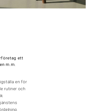
företag ett
gen m.m.
igställa en för
e rutiner och
ik
Tjänstens
ördelning.