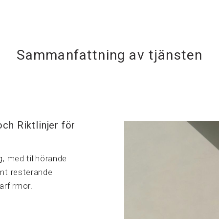
Sammanfattning av tjänsten
h Riktlinjer för
g, med tillhörande
amt resterande
rfirmor.