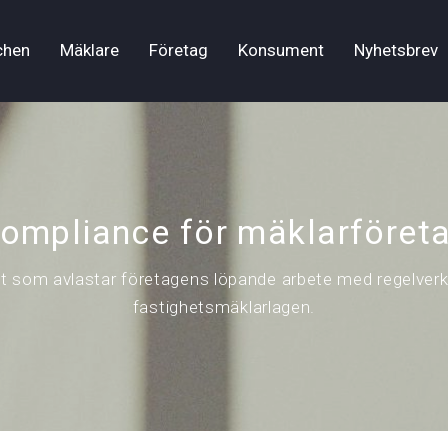
chen
Mäklare
Företag
Konsument
Nyhetsbrev
ompliance för mäklarföret
st som avlastar företagens löpande arbete med regelverke
fastighetsmäklarlagen.