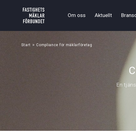
Om oss
Aktuellt
Brans
»
Start
Compliance för mäklarföretag
C
En tjän