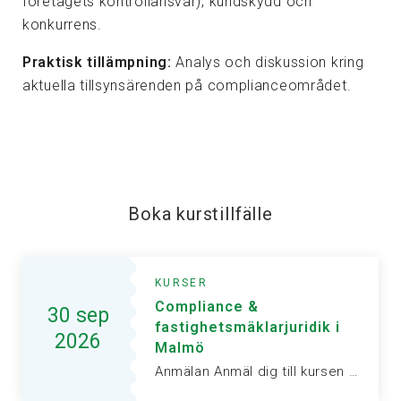
företagets kontrollansvar), kundskydd och
konkurrens.
Praktisk tillämpning:
Analys och diskussion kring
aktuella tillsynsärenden på complianceområdet.
Boka kurstillfälle
KURSER
Compliance &
30 sep
fastighetsmäklarjuridik i
2026
Malmö
Anmälan Anmäl dig till kursen här Fyll i formuläret för att anmäla…