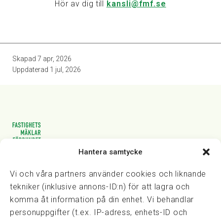
Hör av dig till
kansli@fmf.se
Skapad
7 apr, 2026
Uppdaterad
1 jul, 2026
Hantera samtycke
Vasagatan 28, 111 20 Stockholm
08-82 14 30
kansli@fmf.se
Vi och våra partners använder cookies och liknande
tekniker (inklusive annons-ID:n) för att lagra och
komma åt information på din enhet. Vi behandlar
personuppgifter (t.ex. IP-adress, enhets-ID och
Snabblänkar