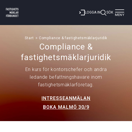
Toggle
LOGGA IN
SÖK
MENY
navigat
»
Start
Compliance & fastighetsmäklarjuridik
Compliance &
fastighetsmäklarjuridik
En kurs för kontorschefer och andra
ledande befattningshavare inom
fastighetsmäklarföretag.
INTRESSEANMÄLAN
BOKA MALMÖ 30/9