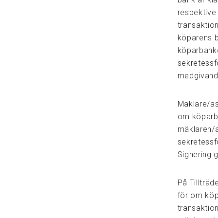
respektive
transaktion
köparens 
köparbanken
sekretessf
medgivande
Mäklare/as
om köparba
mäklaren/
sekretessfö
Signering 
På Tillträ
för om köpa
transaktion