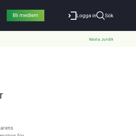
Bli medlem
Logga in
Sök
Nästa Juridik
r
parens
ormation för