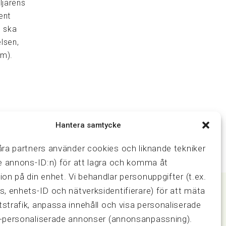
ljarens
ent
n ska
elsen,
em).
Hantera samtycke
åra partners använder cookies och liknande tekniker
ve annons-ID:n) för att lagra och komma åt
ion på din enhet. Vi behandlar personuppgifter (t.ex.
s, enhets-ID och nätverksidentifierare) för att mäta
strafik, anpassa innehåll och visa personaliserade
Samarbeten
-personaliserade annonser (annonsanpassning).