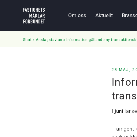
Om oss
Aktuellt
Brans
Start
»
Anslagstavlan
»
Information gällande ny transaktionsb
28 MAJ, 2
Info
tran
I
juni
lanse
Framgent k
bank är kla