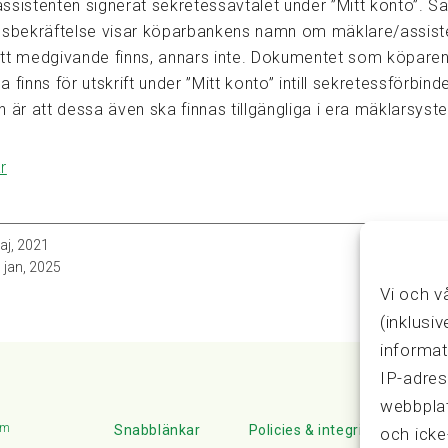
ssistenten signerat sekretessavtalet under ”Mitt konto”. Sä
nsbekräftelse visar köparbankens namn om mäklare/assist
tt medgivande finns, annars inte. Dokumentet som köpare
 finns för utskrift under ”Mitt konto” intill sekretessförbind
 är att dessa även ska finnas tillgängliga i era mäklarsyst
r
aj, 2021
 jan, 2025
Vi och v
(inklusi
informat
IP-adres
webbplat
lm
Snabblänkar
Policies & integritet
och icke