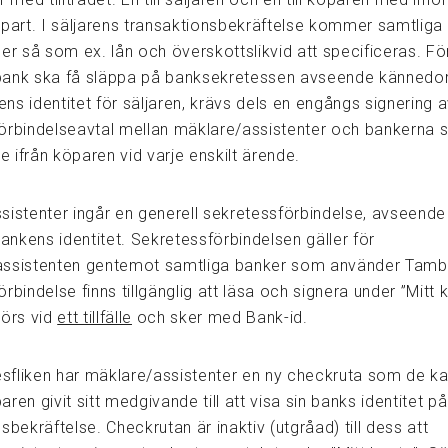
 part. I säljarens transaktionsbekräftelse kommer samtliga
er så som ex. lån och överskottslikvid att specificeras. För
bank ska få släppa på banksekretessen avseende känned
s identitet för säljaren, krävs dels en engångs signering a
örbindelseavtal mellan mäklare/assistenter och bankerna 
 ifrån köparen vid varje enskilt ärende.
sistenter ingår en generell sekretessförbindelse, avseen
nkens identitet. Sekretessförbindelsen gäller för
assistenten gentemot samtliga banker som använder Tamb
rbindelse finns tillgänglig att läsa och signera under ”Mitt 
görs vid
ett tillfälle
och sker med Bank-id.
desfliken har mäklare/assistenter en ny checkruta som de k
ren givit sitt medgivande till att visa sin banks identitet på
sbekräftelse. Checkrutan är inaktiv (utgråad) till dess att