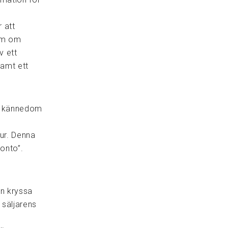
 att
om om
v ett
samt ett
de kännedom
ur. Denna
konto”.
an kryssa
 säljarens