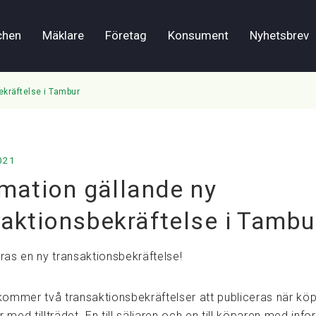
chen
Mäklare
Företag
Konsument
Nyhetsbrev
ekräftelse i Tambur
021
rmation gällande ny
saktionsbekräftelse i Tambu
ras en ny transaktionsbekräftelse!
ommer två transaktionsbekräftelser att publiceras när kö
r med tillträdet. En till säljaren och en till köparen med inf