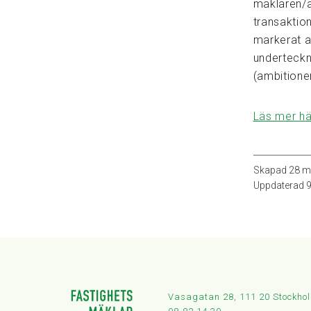
mäklaren/a
transaktio
markerat a
underteckna
(ambitionen
Läs mer hä
Skapad
28 m
Uppdaterad
9
Vasagatan 28, 111 20 Stockho