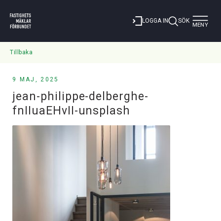
Toggle
LOGGA IN
SÖK
MENY
navigat
Tillbaka
9 MAJ, 2025
jean-philippe-delberghe-
fnIIuaEHvII-unsplash