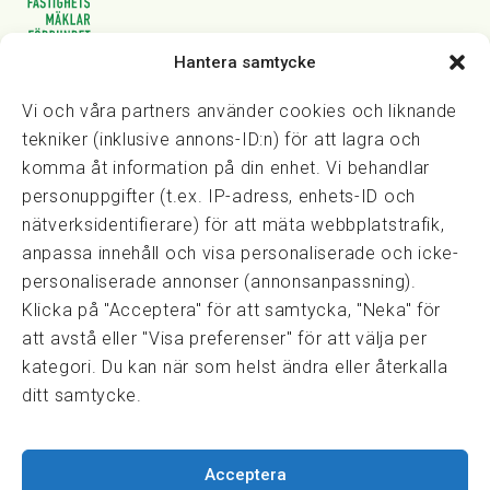
Hantera samtycke
Vasagatan 28, 111 20 Stockholm
08-82 14 30
kansli@fmf.se
Vi och våra partners använder cookies och liknande
tekniker (inklusive annons-ID:n) för att lagra och
komma åt information på din enhet. Vi behandlar
personuppgifter (t.ex. IP-adress, enhets-ID och
Snabblänkar
nätverksidentifierare) för att mäta webbplatstrafik,
Prisexempel
anpassa innehåll och visa personaliserade och icke-
Medarbetare
personaliserade annonser (annonsanpassning).
Policies & integritet
Klicka på "Acceptera" för att samtycka, "Neka" för
Information om Cookie-hantering och Google Analytics
att avstå eller "Visa preferenser" för att välja per
Integritetspolicy
kategori. Du kan när som helst ändra eller återkalla
Dataskyddsförordningen
ditt samtycke.
Samarbeten
Acceptera
Press & media