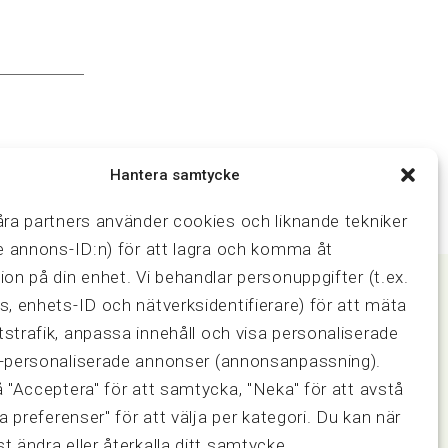
Hantera samtycke
åra partners använder cookies och liknande tekniker
ve annons-ID:n) för att lagra och komma åt
ion på din enhet. Vi behandlar personuppgifter (t.ex.
s, enhets-ID och nätverksidentifierare) för att mäta
strafik, anpassa innehåll och visa personaliserade
Samarbeten
-personaliserade annonser (annonsanpassning).
ring och
Press & media
å "Acceptera" för att samtycka, "Neka" för att avstå
Fastighetsmäklarinspektionen
sa preferenser" för att välja per kategori. Du kan när
FRN, Fastighetsmarknadens
reklamationsnämnd
t ändra eller återkalla ditt samtycke.