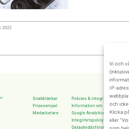
v, 2022
Vi och v
(inklusi
informat
IP-adres
webbplat
lm
Snabblänkar
Policies & integritet
och icke
Prisexempel
Information om Cookie-hante
Klicka p
Medarbetare
Google Analytics
eller "Vi
Integritetspolicy
Dataskyddsförordningen
som hels