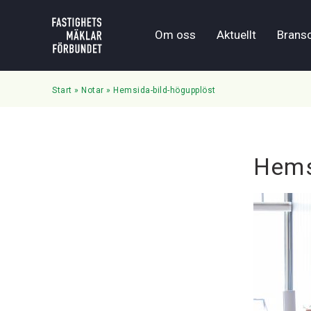
Om oss
Aktuellt
Brans
Start
»
Notar
»
Hemsida-bild-högupplöst
Hemsi