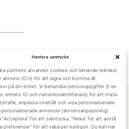
Hantera samtycke
åra partners använder cookies och liknande tekniker
ve annons-ID:n) för att lagra och komma åt
ion på din enhet. Vi behandlar personuppgifter (t.ex.
s, enhets-ID och nätverksidentifierare) för att mäta
strafik, anpassa innehåll och visa personaliserade
Samarbeten
-personaliserade annonser (annonsanpassning).
ring och
Press & media
å "Acceptera" för att samtycka, "Neka" för att avstå
Fastighetsmäklarinspektionen
sa preferenser" för att välja per kategori. Du kan när