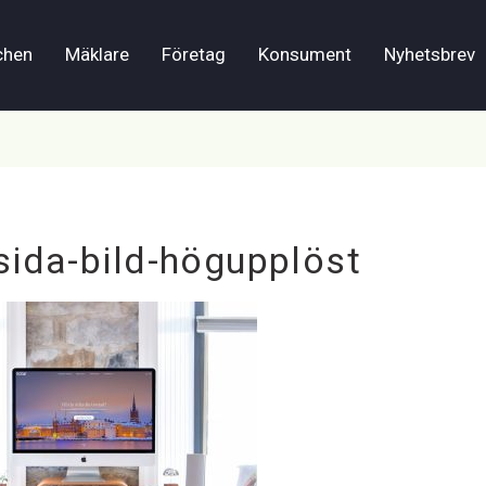
chen
Mäklare
Företag
Konsument
Nyhetsbrev
da-bild-högupplöst