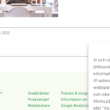
v, 2022
Vi och v
(inklusi
informat
IP-adres
webbplat
lm
Snabblänkar
Policies & integritet
och icke
Prisexempel
Information om Cookie-hante
Klicka p
Medarbetare
Google Analytics
eller "Vi