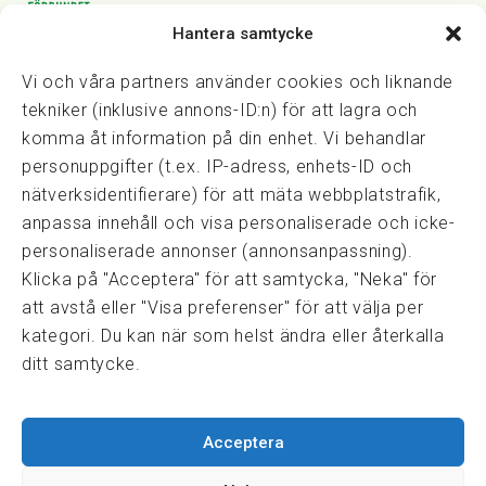
Hantera samtycke
Vasagatan 28, 111 20 Stockholm
08-82 14 30
kansli@fmf.se
Vi och våra partners använder cookies och liknande
tekniker (inklusive annons-ID:n) för att lagra och
komma åt information på din enhet. Vi behandlar
personuppgifter (t.ex. IP-adress, enhets-ID och
Snabblänkar
nätverksidentifierare) för att mäta webbplatstrafik,
Prisexempel
anpassa innehåll och visa personaliserade och icke-
Medarbetare
personaliserade annonser (annonsanpassning).
Policies & integritet
Klicka på "Acceptera" för att samtycka, "Neka" för
Information om Cookie-hantering och Google Analytics
att avstå eller "Visa preferenser" för att välja per
Integritetspolicy
kategori. Du kan när som helst ändra eller återkalla
Dataskyddsförordningen
ditt samtycke.
Samarbeten
Acceptera
Press & media
Fastighetsmäklarinspektionen