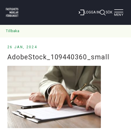
Toggle
LOGGA IN
SÖK
MENY
navigat
Tillbaka
26 JAN, 2024
AdobeStock_109440360_small