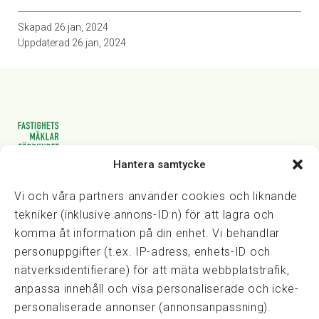
Skapad
26 jan, 2024
Uppdaterad
26 jan, 2024
Hantera samtycke
Vasagatan 28, 111 20 Stockholm
08-82 14 30
kansli@fmf.se
Vi och våra partners använder cookies och liknande
tekniker (inklusive annons-ID:n) för att lagra och
komma åt information på din enhet. Vi behandlar
personuppgifter (t.ex. IP-adress, enhets-ID och
Snabblänkar
nätverksidentifierare) för att mäta webbplatstrafik,
Prisexempel
anpassa innehåll och visa personaliserade och icke-
Medarbetare
personaliserade annonser (annonsanpassning).
Policies & integritet