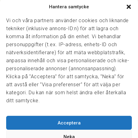
Hantera samtycke
Vasagatan 28, 111 20 Stockholm
08-82 14 30
kansli@fmf.se
Vi och våra partners använder cookies och liknande
tekniker (inklusive annons-ID:n) för att lagra och
komma åt information på din enhet. Vi behandlar
personuppgifter (t.ex. IP-adress, enhets-ID och
Snabblänkar
nätverksidentifierare) för att mäta webbplatstrafik,
Prisexempel
anpassa innehåll och visa personaliserade och icke-
Medarbetare
personaliserade annonser (annonsanpassning).
Policies & integritet
Klicka på "Acceptera" för att samtycka, "Neka" för
Information om Cookie-hantering och Google Analytics
att avstå eller "Visa preferenser" för att välja per
Integritetspolicy
kategori. Du kan när som helst ändra eller återkalla
Dataskyddsförordningen
ditt samtycke.
Samarbeten
Acceptera
Press & media
Fastighetsmäklarinspektionen
Neka