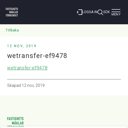
Toggle
LOGGA IN
SÖK
MENY
navigat
Tillbaka
12 NOV, 2019
wetransfer-ef9478
wetransfer-ef9478
Skapad
12 nov, 2019