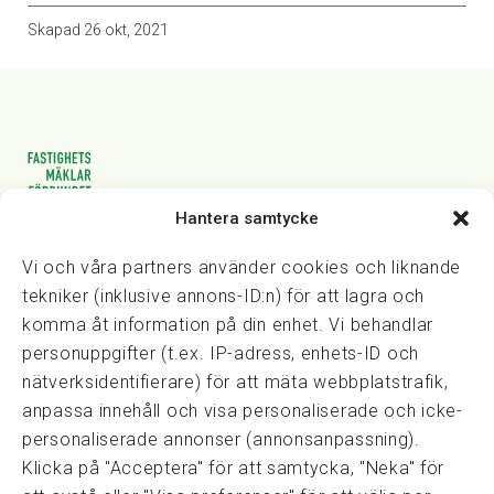
Skapad
26 okt, 2021
Hantera samtycke
Vasagatan 28, 111 20 Stockholm
08-82 14 30
kansli@fmf.se
Vi och våra partners använder cookies och liknande
tekniker (inklusive annons-ID:n) för att lagra och
komma åt information på din enhet. Vi behandlar
personuppgifter (t.ex. IP-adress, enhets-ID och
Snabblänkar
nätverksidentifierare) för att mäta webbplatstrafik,
Prisexempel
anpassa innehåll och visa personaliserade och icke-
Medarbetare
personaliserade annonser (annonsanpassning).
Policies & integritet
Klicka på "Acceptera" för att samtycka, "Neka" för
Information om Cookie-hantering och Google Analytics