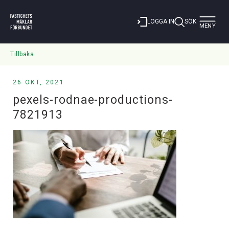
Toggle
LOGGA IN
SÖK
MENY
navigat
Tillbaka
26 OKT, 2021
pexels-rodnae-productions-
7821913