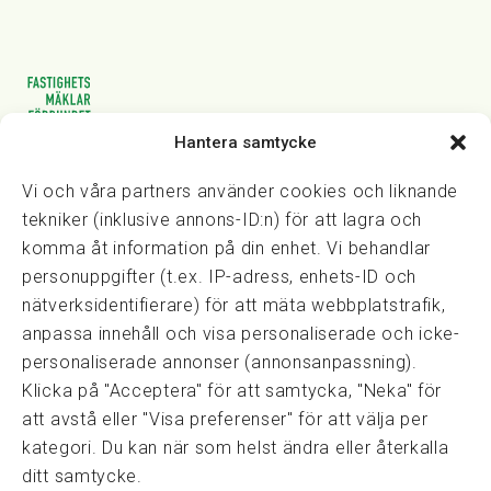
Hantera samtycke
Vasagatan 28, 111 20 Stockholm
08-82 14 30
kansli@fmf.se
Vi och våra partners använder cookies och liknande
tekniker (inklusive annons-ID:n) för att lagra och
komma åt information på din enhet. Vi behandlar
personuppgifter (t.ex. IP-adress, enhets-ID och
Snabblänkar
nätverksidentifierare) för att mäta webbplatstrafik,
Prisexempel
anpassa innehåll och visa personaliserade och icke-
Medarbetare
personaliserade annonser (annonsanpassning).
Policies & integritet
Klicka på "Acceptera" för att samtycka, "Neka" för
Information om Cookie-hantering och Google Analytics
att avstå eller "Visa preferenser" för att välja per
Integritetspolicy
kategori. Du kan när som helst ändra eller återkalla
Dataskyddsförordningen
ditt samtycke.