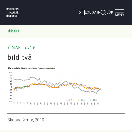
Toggle
LOGGA IN
SÖK
MENY
navigat
Tillbaka
9 MAR, 2019
bild två
Skapad
9 mar, 2019