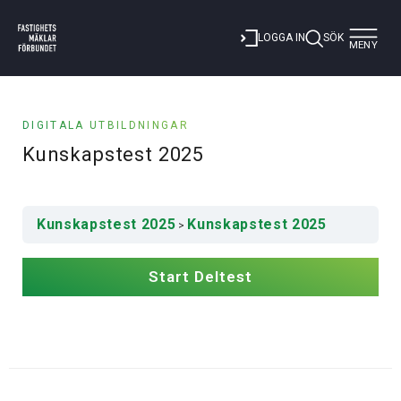
Toggle
LOGGA IN
SÖK
MENY
navigat
DIGITALA UTBILDNINGAR
Kunskapstest 2025
Kunskapstest 2025
Kunskapstest 2025