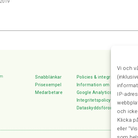
, 2019
Vi och v
(inklusi
lm
Snabblänkar
Policies & integritet
informat
Prisexempel
Information om Cookie-hante
Medarbetare
Google Analytics
IP-adres
Integritetspolicy
webbplat
Dataskyddsförordningen
och icke
Klicka p
eller "Vi
som hels