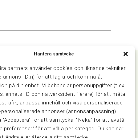
Hantera samtycke
åra partners använder cookies och liknande tekniker
ve annons-ID:n) för att lagra och komma åt
Samarbeten
ion på din enhet. Vi behandlar personuppgifter (t.ex.
ring och
Press & media
Fastighetsmäklarinspektionen
s, enhets-ID och nätverksidentifierare) för att mäta
FRN, Fastighetsmarknadens
strafik, anpassa innehåll och visa personaliserade
reklamationsnämnd
-personaliserade annonser (annonsanpassning).
å "Acceptera" för att samtycka, "Neka" för att avstå
sa preferenser" för att välja per kategori. Du kan när
t ändra eller återkalla ditt samtycke.