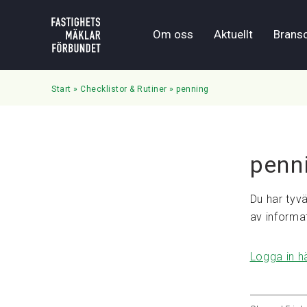
Om oss
Aktuellt
Brans
Start
»
Checklistor & Rutiner
»
penning
penn
Du har tyvä
av informa
Logga in h