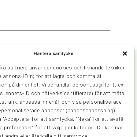
Hantera samtycke
åra partners använder cookies och liknande tekniker
ve annons-ID:n) för att lagra och komma åt
Samarbeten
ion på din enhet. Vi behandlar personuppgifter (t.ex.
ring och
Press & media
Fastighetsmäklarinspektionen
s, enhets-ID och nätverksidentifierare) för att mäta
FRN, Fastighetsmarknadens
strafik, anpassa innehåll och visa personaliserade
reklamationsnämnd
-personaliserade annonser (annonsanpassning).
å "Acceptera" för att samtycka, "Neka" för att avstå
sa preferenser" för att välja per kategori. Du kan när
t ändra eller återkalla ditt samtycke.