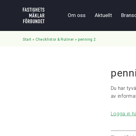
Om oss
Aktuellt
Brans
Start
»
Checklistor & Rutiner
»
penning 2
penn
Du har tyvä
av informa
Logga in h