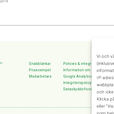
, 2019
Vi och v
(inklusi
lm
Snabblänkar
Policies & integritet
informat
Prisexempel
Information om Cookie-hante
Medarbetare
Google Analytics
IP-adres
Integritetspolicy
webbplat
Dataskyddsförordningen
och icke
Klicka p
eller "Vi
som hels