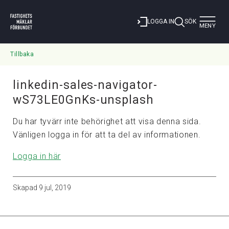
Toggle
LOGGA IN
SÖK
MENY
navigat
Tillbaka
linkedin-sales-navigator-
wS73LE0GnKs-unsplash
Du har tyvärr inte behörighet att visa denna sida.
Vänligen logga in för att ta del av informationen.
Logga in här
Skapad
9 jul, 2019