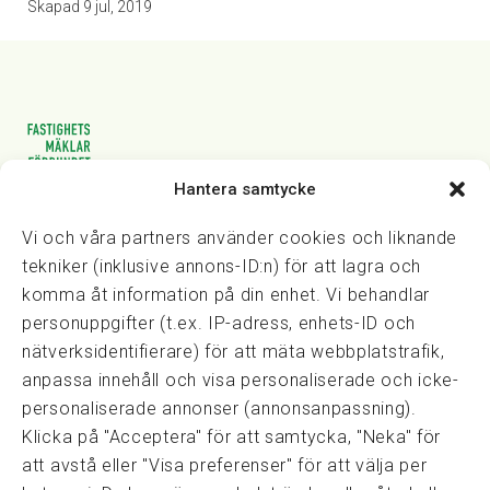
Skapad
9 jul, 2019
Hantera samtycke
Vasagatan 28, 111 20 Stockholm
08-82 14 30
kansli@fmf.se
Vi och våra partners använder cookies och liknande
tekniker (inklusive annons-ID:n) för att lagra och
komma åt information på din enhet. Vi behandlar
personuppgifter (t.ex. IP-adress, enhets-ID och
Snabblänkar
nätverksidentifierare) för att mäta webbplatstrafik,
Prisexempel
anpassa innehåll och visa personaliserade och icke-
Medarbetare
personaliserade annonser (annonsanpassning).
Policies & integritet
Klicka på "Acceptera" för att samtycka, "Neka" för
Information om Cookie-hantering och Google Analytics
att avstå eller "Visa preferenser" för att välja per
Integritetspolicy