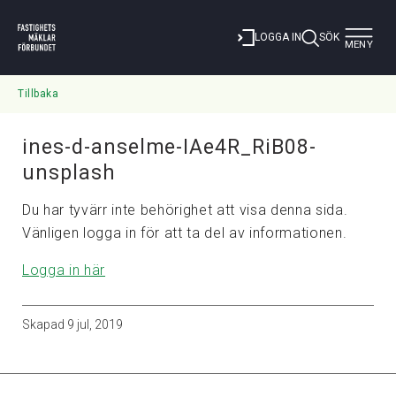
Toggle
LOGGA IN
SÖK
MENY
navigat
Tillbaka
ines-d-anselme-IAe4R_RiB08-
unsplash
Du har tyvärr inte behörighet att visa denna sida.
Vänligen logga in för att ta del av informationen.
Logga in här
Skapad
9 jul, 2019