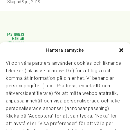
Skapad
9 jul, 2019
Hantera samtycke
Vasagatan 28, 111 20 Stockholm
08-82 14 30
kansli@fmf.se
Vi och våra partners använder cookies och liknande
tekniker (inklusive annons-ID:n) för att lagra och
komma åt information på din enhet. Vi behandlar
personuppgifter (t.ex. IP-adress, enhets-ID och
Snabblänkar
nätverksidentifierare) för att mäta webbplatstrafik,
Prisexempel
anpassa innehåll och visa personaliserade och icke-
Medarbetare
personaliserade annonser (annonsanpassning).
Policies & integritet
Klicka på "Acceptera" för att samtycka, "Neka" för
Information om Cookie-hantering och Google Analytics
att avstå eller "Visa preferenser" för att välja per
Integritetspolicy