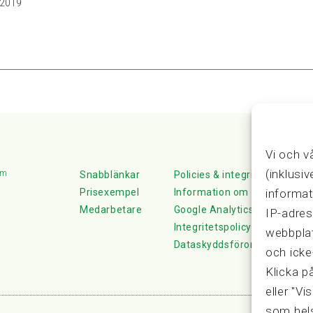
, 2019
Vi och v
(inklusi
lm
Snabblänkar
Policies & integritet
informat
Prisexempel
Information om Cookie-hante
Medarbetare
Google Analytics
IP-adres
Integritetspolicy
webbplat
Dataskyddsförordningen
och icke
Klicka p
eller "Vi
som hels