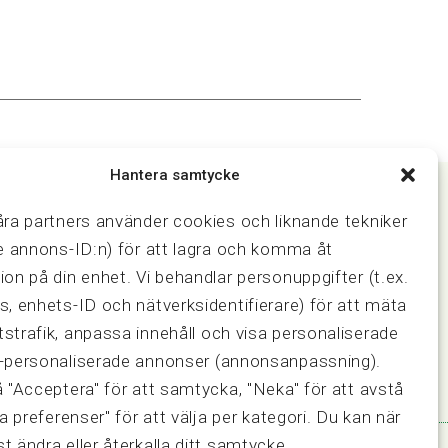
Hantera samtycke
åra partners använder cookies och liknande tekniker
ve annons-ID:n) för att lagra och komma åt
Samarbeten
ion på din enhet. Vi behandlar personuppgifter (t.ex.
ring och
Press & media
Fastighetsmäklarinspektionen
s, enhets-ID och nätverksidentifierare) för att mäta
FRN, Fastighetsmarknadens
strafik, anpassa innehåll och visa personaliserade
reklamationsnämnd
-personaliserade annonser (annonsanpassning).
å "Acceptera" för att samtycka, "Neka" för att avstå
sa preferenser" för att välja per kategori. Du kan när
t ändra eller återkalla ditt samtycke.