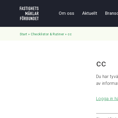
Om oss
Aktuellt
Brans
Start
»
Checklistor & Rutiner
»
cc
cc
Du har tyvä
av informa
Logga in h