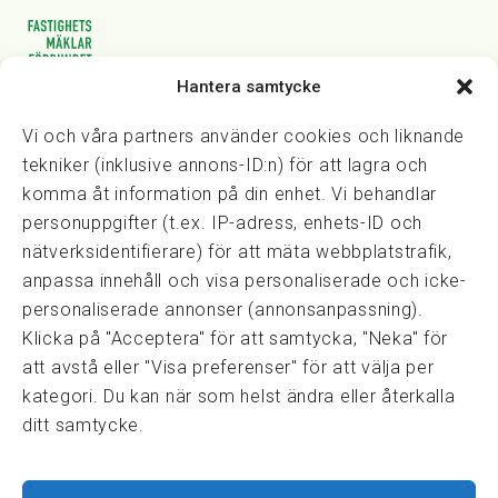
Hantera samtycke
Vasagatan 28, 111 20 Stockholm
08-82 14 30
kansli@fmf.se
Vi och våra partners använder cookies och liknande
tekniker (inklusive annons-ID:n) för att lagra och
komma åt information på din enhet. Vi behandlar
personuppgifter (t.ex. IP-adress, enhets-ID och
Snabblänkar
nätverksidentifierare) för att mäta webbplatstrafik,
Prisexempel
anpassa innehåll och visa personaliserade och icke-
Medarbetare
personaliserade annonser (annonsanpassning).
Policies & integritet
Klicka på "Acceptera" för att samtycka, "Neka" för
Information om Cookie-hantering och Google Analytics
att avstå eller "Visa preferenser" för att välja per
Integritetspolicy
kategori. Du kan när som helst ändra eller återkalla
Dataskyddsförordningen
ditt samtycke.
Samarbeten