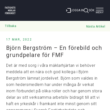
Toggle
LOGGA IN
SÖK
MENY
navigat
Tillbaka
Nästa Artikel
17 MAR, 2022
Björn Bergström – En förebild och
grundpelare för FMF
Det är med sorg i våra mäklarhjärtan vi behöver
meddela att en nära och god kollega i Björn
Bergström lämnat jordelivet. Björn som valdes in
som hedersmedlem har under många år verkat
inom förbundet på olika roller och har genom stora
delar av sitt verksamma arbetsliv bidragit till att vi
haft en yrkeskår i framkant inte minst genom sitt