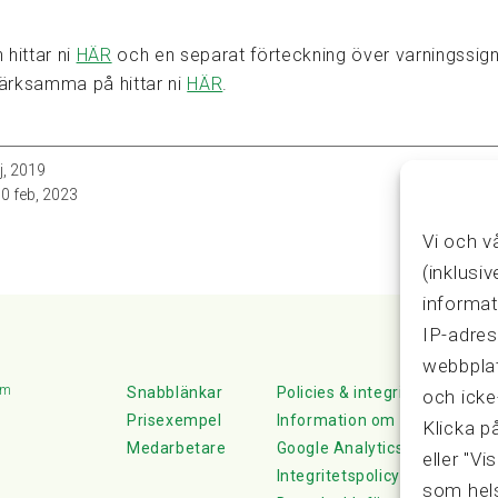
 hittar ni
HÄR
och en separat förteckning över varningssign
ärksamma på hittar ni
HÄR
.
j, 2019
0 feb, 2023
Vi och v
(inklusi
informat
IP-adres
webbplat
lm
Snabblänkar
Policies & integritet
och icke
Prisexempel
Information om Cookie-hante
Klicka p
Medarbetare
Google Analytics
eller "Vi
Integritetspolicy
som hels