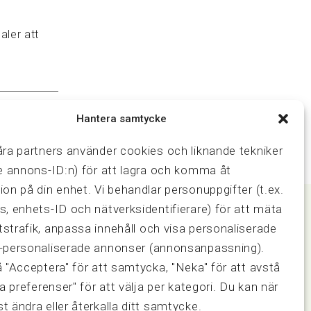
aler att
Hantera samtycke
åra partners använder cookies och liknande tekniker
ve annons-ID:n) för att lagra och komma åt
ion på din enhet. Vi behandlar personuppgifter (t.ex.
s, enhets-ID och nätverksidentifierare) för att mäta
strafik, anpassa innehåll och visa personaliserade
Samarbeten
-personaliserade annonser (annonsanpassning).
ring och
Press & media
å "Acceptera" för att samtycka, "Neka" för att avstå
Fastighetsmäklarinspektionen
sa preferenser" för att välja per kategori. Du kan när
FRN, Fastighetsmarknadens
t ändra eller återkalla ditt samtycke.