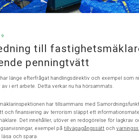
19
dning till fastighetsmäklar
ende penningtvätt
har länge efterfrågat handlingsdirektiv och exempel som n
 av i ert arbete. Detta verkar nu ha hörsammats.
mäklarinspektionen har tillsammans med Samordningsfunk
t och finansiering av terrorism släppt ett informationsmater
mäklare. Det innehåller, utöver en redogörelse för lagkrav 
ngsanvisningar, exempel på
tillvägagångssätt
och
varningss
t läsa och spara.