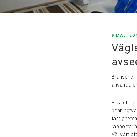
9 MAJ, 20
Vägle
avse
Branschen 
använda er
Fastighets
penningtvät
fastighets
rapporteri
Väl värt at