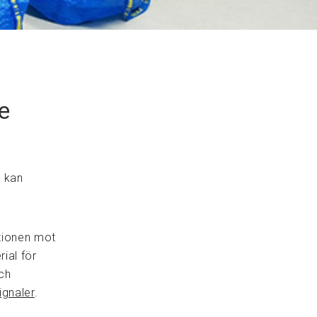
e
i kan
tionen mot
ial för
och
ignaler
.