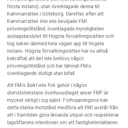
första instans), utan överklagade denna till
Kammarrätten i Göteborg. Därefter, efter att
Kammarrätten inte ens beviljade FMI
prövningstillstånd, överklagade myndigheten
avslagsbeslutet till Högsta förvaltningsrätten och
tog saken därmed hela vägen upp till högsta
instans. Högsta förvaltningsrätten har nu alltså
bekräftat att det inte behövs något
prövningstillstånd och har lämnat FMIs
överklagande slutligt utan bifall.
Att FMIs åsikt inte fick gehör i någon
domstolsinstans överhuvudtaget anser FMF är
mycket viktigt i sig självt. Förhoppningsvis kan
detta starka motstånd medföra att FMI avstår från
att i framtiden göra liknande utspel och respekterar
lagstiftarens intentioner om att fastighetsmäklaren