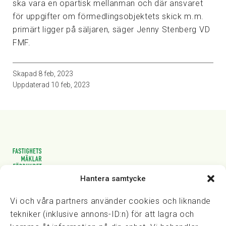
ska vara en opartisk mellanman och där ansvaret
för uppgifter om förmedlingsobjektets skick m.m.
primärt ligger på säljaren, säger Jenny Stenberg VD
FMF.
Skapad
8 feb, 2023
Uppdaterad
10 feb, 2023
Hantera samtycke
Vasagatan 28, 111 20 Stockholm
08-82 14 30
kansli@fmf.se
Vi och våra partners använder cookies och liknande
tekniker (inklusive annons-ID:n) för att lagra och