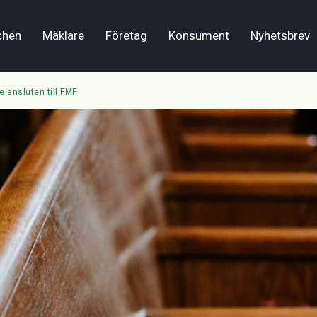
chen
Mäklare
Företag
Konsument
Nyhetsbrev
e ansluten till FMF