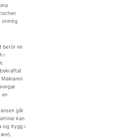
sina
anschen.
 orimlig
t berör en
h i
n,
 bekräftat
. Mäklaren
åningar
, en
ränsen går.
lämnar kan
 sig trygg i
aret,