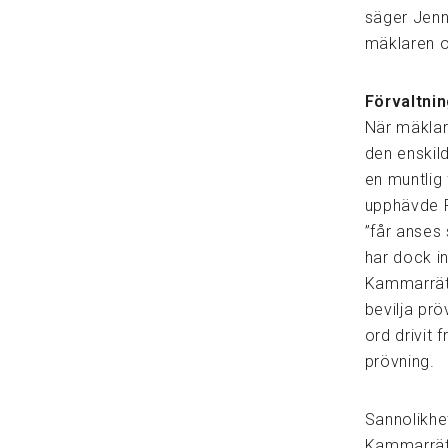
säger Jenny
mäklaren o
Förvaltni
När mäklar
den enskil
en muntlig 
upphävde F
”får anses 
har dock i
Kammarrätt
bevilja prö
ord drivit 
prövning.
Sannolikhet
Kammarrätt