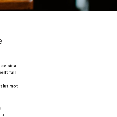
e
 av sina
llt fall
eslut mot
s
 att