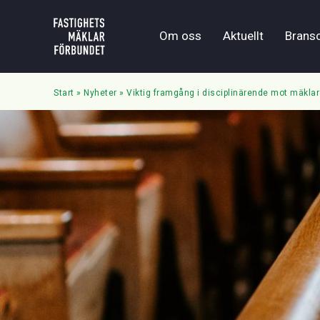
Om oss
Aktuellt
Brans
Start
»
Nyheter
»
Viktig framgång i disciplinärende mot mäklar