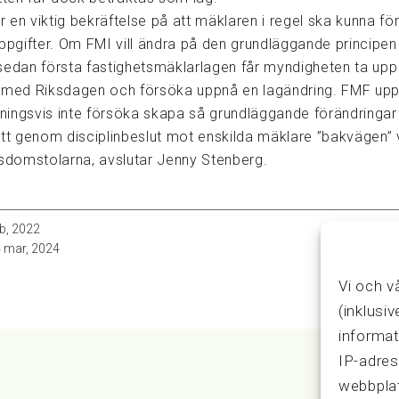
en viktig bekräftelse på att mäklaren i regel ska kunna förl
uppgifter. Om FMI vill ändra på den grundläggande principen
sedan första fastighetsmäklarlagen får myndigheten ta up
 med Riksdagen och försöka uppnå en lagändring. FMF u
ttningsvis inte försöka skapa så grundläggande förändringar
ätt genom disciplinbeslut mot enskilda mäklare ”bakvägen” 
gsdomstolarna, avslutar Jenny Stenberg.
b, 2022
 mar, 2024
Vi och v
(inklusi
informat
IP-adres
webbplat