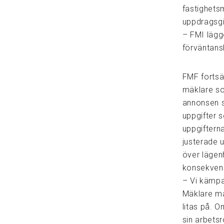
fastighets
uppdragsgiv
– FMI lägge
förväntans
FMF fortsät
mäklare so
annonsen s
uppgifter s
uppgifterna
justerade u
över lägen
konsekvens
– Vi kämpa
Mäklare må
litas på. O
sin arbets