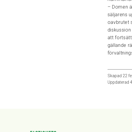
– Domen är 
säljarens 
oavbrutet 
diskussion
att fortsä
gällande r
förvaltnin
Skapad
22 fe
Uppdaterad
4