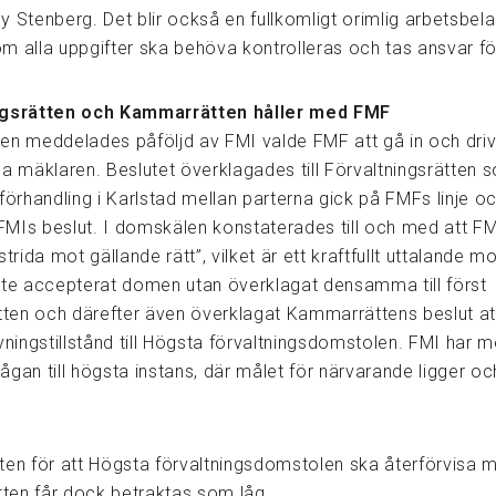
 Stenberg. Det blir också en fullkomligt orimlig arbetsbela
m alla uppgifter ska behöva kontrolleras och tas ansvar fö
ngsrätten och Kammarrätten håller med FMF
en meddelades påföljd av FMI valde FMF att gå in och driv
da mäklaren. Beslutet överklagades till Förvaltningsrätten 
förhandling i Karlstad mellan parterna gick på FMFs linje o
MIs beslut. I domskälen konstaterades till och med att FM
strida mot gällande rätt”, vilket är ett kraftfullt uttalande 
nte accepterat domen utan överklagat densamma till först
en och därefter även överklagat Kammarrättens beslut att
vningstillstånd till Högsta förvaltningsdomstolen. FMI har 
frågan till högsta instans, där målet för närvarande ligger o
en för att Högsta förvaltningsdomstolen ska återförvisa mål
en får dock betraktas som låg.