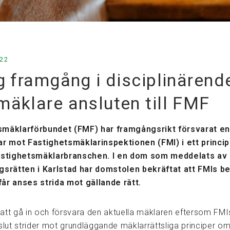
022
g framgång i disciplinärend
mäklare ansluten till FMF
smäklarförbundet (FMF) har framgångsrikt försvarat en
mot Fastighetsmäklarinspektionen (FMI) i ett principie
fastighetsmäklarbranschen. I en dom som meddelats av
gsrätten i Karlstad har domstolen bekräftat att FMIs b
år anses strida mot gällande rätt
.
att gå in och försvara den aktuella mäklaren eftersom FMI
slut strider mot grundläggande mäklarrättsliga principer om