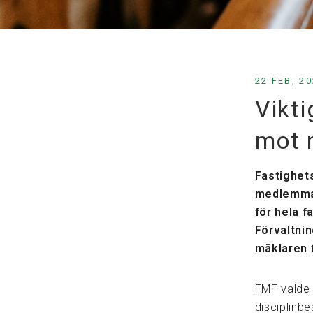
22 FEB, 2
Vikti
mot 
Fastighet
medlemmar 
för hela 
Förvaltnin
mäklaren f
FMF valde 
disciplinbe