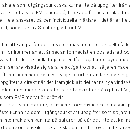
mäklare som utgångspunkt ska kunna lita på uppgifter från 
are. Detta ville FMI ändra på, till skada för hela mäklarbr
r hela ansvaret på den individuella mäklaren, det är en helt
bild, säger Jenny Stenberg, vd för FMF.
ter att kämpa för den enskilde mäklaren. Det aktuella falle
m för lite mer än ett år sedan förmedlat en bostadsrätt oc
krivit att den aktuella lägenheten låg högst upp i byggnade
om senare visade sig vara felaktiga trots att säljaren hade
 (föreningen hade relativt nyligen gjort en vindsrenovering)
ppgifterna direkt när det framgick att det fanns nya vindsv
heten, men meddelades trots detta därefter påföljd av FMI
 som FMF menar är orättvis.
r för att visa mäklare, branschen och myndigheterna var g
ste kunna ha som utgångspunkt att uppgifter som säljare 
m inte mäklaren kan lita på säljaren så går det inte att känna
roll och som enskild mäklare ska du inte behöva ta det ansv