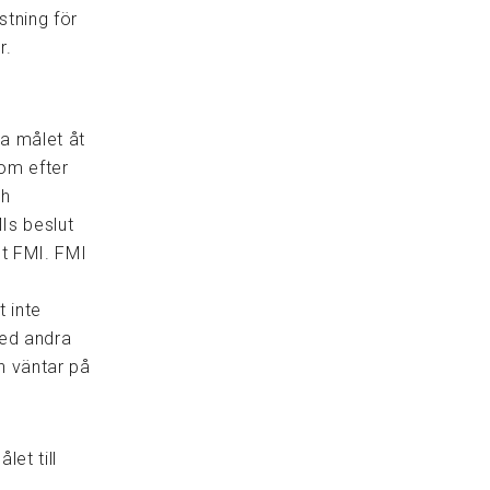
stning för
r.
a målet åt
som efter
ch
Is beslut
mot FMI. FMI
 inte
med andra
ch väntar på
et till