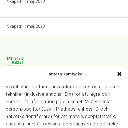
Skapad
11 maj, 2023
Skapad
11 maj, 2023
Hantera samtycke
Vasagatan 28, 111 20 Stockholm
08-82 14 30
kansli@fmf.se
Vi och våra partners använder cookies och liknande
tekniker (inklusive annons-ID:n) för att lagra och
komma åt information på din enhet. Vi behandlar
personuppgifter (t.ex. IP-adress, enhets-ID och
Snabblänkar
nätverksidentifierare) för att mäta webbplatstrafik,
Prisexempel
anpassa innehåll och visa personaliserade och icke-
Medarbetare