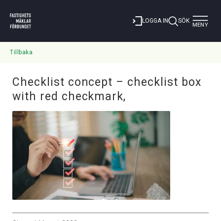
Toggle
LOGGA IN
SÖK
MENY
navigat
Tillbaka
Checklist concept – checklist box
with red checkmark,