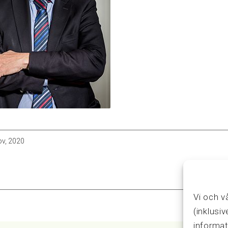
ov, 2020
Vi och v
(inklusi
informat