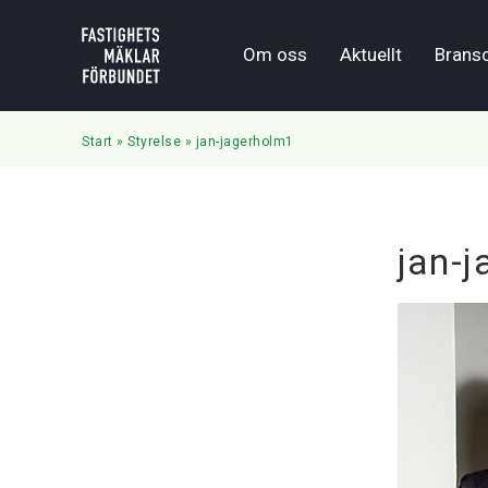
Om oss
Aktuellt
Brans
Start
»
Styrelse
»
jan-jagerholm1
jan-