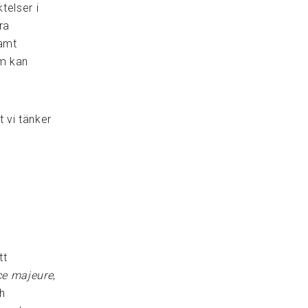
telser i
ra
samt
om kan
 vi tänker
tt
ce majeure
,
ch