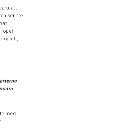
bära att
aren senare
mat
n löper
komplett,
parterna
ärvara
öte med
r