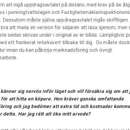
om att ingå uppdragsavtalet på distans, med krav på de åt
ivs i penningtvättslagen och Fastighetsmäklarinspektionen
r. Dessutom måste själva uppdragsavtalet ingås skriftligen.
s bra att maila en version för säljaren att läsa igenom, men 
te sedan skrivas under i original av er båda. Lämpligtvis p
 med ett frankerat returkuvert tillbaka till dig. Du måste doc
etur innan du kan påbörja marknadsföring och övrigt
sarbete.
känner sig nervös inför läget och vill försäkra sig om att j
 för att hitta en köpare. Hon kräver ganska omfattande
ring och jag bedömer att extra tid och kostnader kommer
r detta. Har jag rätt att öka mitt arvode?