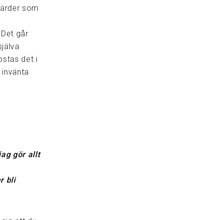
gärder som
s
 Det går
själva
ostas det i
k invänta
ag gör allt
 bli