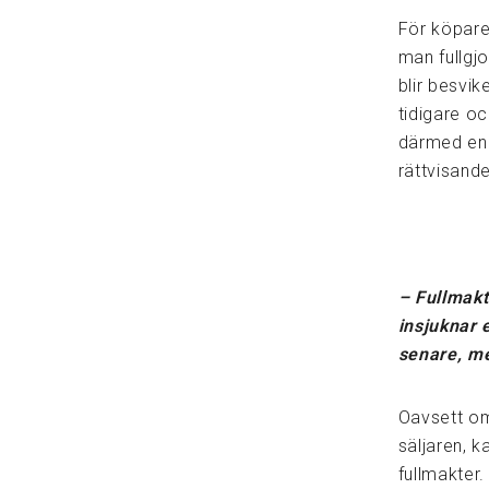
För köparen
man fullgjo
blir besvi
tidigare oc
därmed en r
rättvisande
– Fullmakt
insjuknar e
senare, me
Oavsett om
säljaren, k
fullmakter