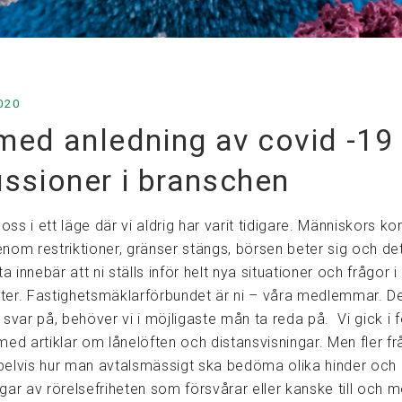
020
med anledning av covid -19
ussioner i branschen
 oss i ett läge där vi aldrig har varit tidigare. Människors ko
nom restriktioner, gränser stängs, börsen beter sig och de
ta innebär att ni ställs inför helt nya situationer och frågor i
er. Fastighetsmäklarförbundet är ni – våra medlemmar. De
svar på, behöver vi i möjligaste mån ta reda på. Vi gick i f
ed artiklar om lånelöften och distansvisningar. Men fler frå
elvis hur man avtalsmässigt ska bedöma olika hinder och
gar av rörelsefriheten som försvårar eller kanske till och 