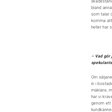
skadestånd
bland anna
som talar
komma att 
heller har
– Vad gör j
spekulante
Om säljare
in i bostad
mäklare, m
har vi krav
genom ett v
kundkänned