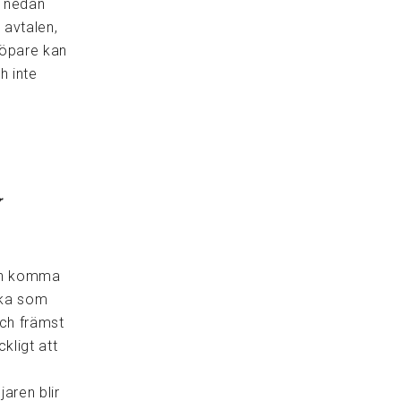
a nedan
avtalen,
köpare kan
h inte
r
gon komma
erka som
och främst
kligt att
aren blir