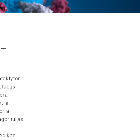
 –
ntaktytor
t läggs
 era
t ni
örra
gor rullas
med kan