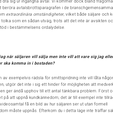
 dra sig ur ingångna avtal. Vi kommer dock bland frågorn
t beröra avtalsbrottsparagrafen i de branschgemensamma 
 om
extraordinära omständigheter
, vilket både säljare och 
tolka som en sådan utväg, trots att det inte är avsikten oc
 stöd i bestämmelsens ordalydelse.
ag när säljaren vill sälja men inte vill att vare sig jag elle
r ska komma in i bostaden?
n av exempelvis rädsla för smittspridning inte vill låta nå
en, utgör det inte i sig ett hinder för möjligheten att medv
en ger ändå upphov till ett antal tänkbara problem. Först 
et på att uppnå kundkännedom; det är till exempel inte tillräc
ideosamtal få en bild av hur säljaren ser ut utan formell
om måste uppnås. Efterkom du i detta läge inte träffar sälj