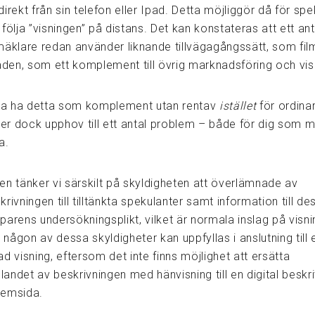
irekt från sin telefon eller Ipad. Detta möjliggör då för spe
id följa ”visningen” på distans. Det kan konstateras att ett ant
mäklare redan använder liknande tillvägagångssätt, som fil
taden, som ett komplement till övrig marknadsföring och vis
ara ha detta som komplement utan rentav
istället
för ordina
 ger dock upphov till ett antal problem – både för dig som 
a.
en tänker vi särskilt på skyldigheten att överlämnade av
rivningen till tilltänkta spekulanter samt information till de
arens undersökningsplikt, vilket är normala inslag på visni
r någon av dessa skyldigheter kan uppfyllas i anslutning till 
d visning, eftersom det inte finns möjlighet att ersätta
llandet av beskrivningen med hänvisning till en digital beskr
hemsida.