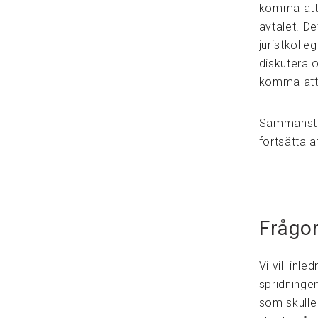
komma att o
avtalet. De
juristkolle
diskutera o
komma att
Sammanställ
fortsätta a
Frågo
Vi vill inle
spridninge
som skulle 