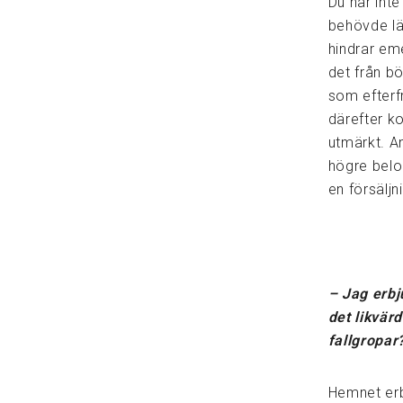
Du har inte
behövde lä
hindrar eme
det från bö
som efterfr
därefter k
utmärkt. An
högre belop
en försälj
– Jag erbj
det likvär
fallgropar
Hemnet erb