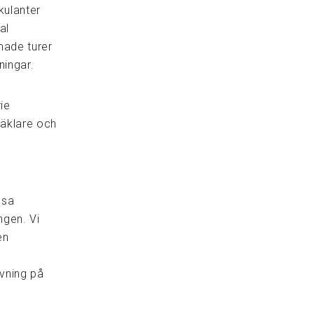
kulanter
al
made turer
ningar.
rie
mäklare och
ssa
ngen. Vi
en
ivning på