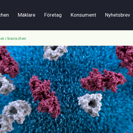
chen
Mäklare
Företag
Konsument
Nyhetsbrev
ner i branschen