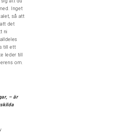
 sig att du
med. Inget
alet, så att
att det
t ni
alldeles
till ett
 leder till
verens om.
gar, – är
rskilda
v