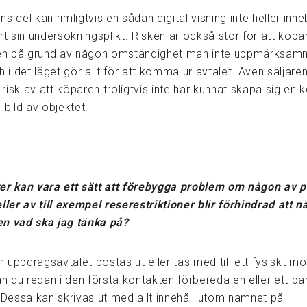
s del kan rimligtvis en sådan digital visning inte heller inne
rt sin undersökningsplikt. Risken är också stor för att köp
ken på grund av någon omständighet man inte uppmärksam
h i det läget gör allt för att komma ur avtalet. Även säljare
isk av att köparen troligtvis inte har kunnat skapa sig en 
 bild av objektet.
er kan vara ett sätt att förebygga problem om någon av 
ller av till exempel reserestriktioner blir förhindrad att n
n vad ska jag tänka på?
 uppdragsavtalet postas ut eller tas med till ett fysiskt m
an du redan i den första kontakten förbereda en eller ett pa
. Dessa kan skrivas ut med allt innehåll utom namnet på