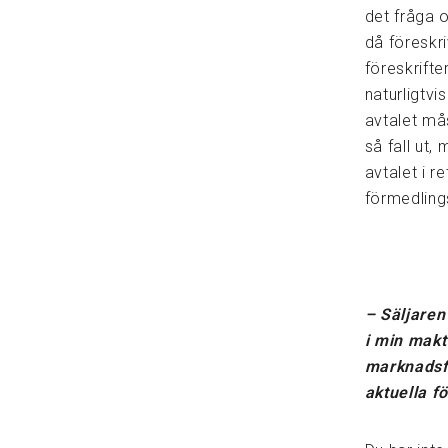
det fråga 
då föreskr
föreskrifte
naturligtvi
avtalet mås
så fall ut,
avtalet i r
förmedling
– Säljaren 
i min makt
marknadsfö
aktuella fö