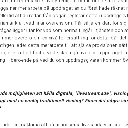
 rätt att i efterhand kräva ytterligare betalt om det har visat
gga ner mer arbete på uppdraget än du först hade räknat 
llertid att du redan från början reglerar detta i uppdragsavt
rjan är klart vad ni är överens om. Får säljaren klart för sig 
ågas ligger utanför vad som normalt ingår i tjänsten och at
ommer överens om en nivå för ersättning för detta, går det 
tingen leder detta merarbete till att själva provisionen sätts 
p, eller att ett fast arvode ska utgå även om uppdraget inte
ning – beroende på vad du och uppdragsgivaren kommer ö
uds möjligheten att hålla digitala, ”livestreamade”, visnin
digt med en vanlig traditionell visning? Finns det några sä
?
juder nu mäklarna att på annonserna livesända visningar a