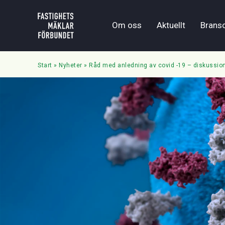
Om oss
Aktuellt
Brans
Start
»
Nyheter
»
Råd med anledning av covid -19 – diskussio