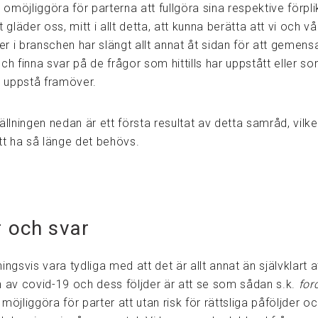
möjliggöra för parterna att fullgöra sina respektive förplik
t gläder oss, mitt i allt detta, att kunna berätta att vi och vå
ger i branschen har slängt allt annat åt sidan för att gemen
ch finna svar på de frågor som hittills har uppstått eller s
 uppstå framöver.
ningen nedan är ett första resultat av detta samråd, vilket
tt ha så länge det behövs.
r och svar
dningsvis vara tydliga med att det är allt annat än självklart a
n av covid-19 och dess följder är att se som sådan s.k.
for
möjliggöra för parter att utan risk för rättsliga påföljder o