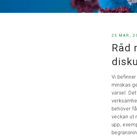
25 MAR, 2
Råd 
disk
Vi befinner
minskas ge
varsel. Det
verksamhet
behöver få 
veckan ut m
upp, exemp
begränsnin