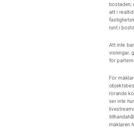
bostaden; d
att i realt
fastighets
runt i bos
Att inte b
visningar,
för partern
För mäklar
objektsbesk
rörande köp
ser inte hu
livestreama
tillhandahå
mäklaren 