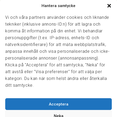
Hantera samtycke
Vasagatan 28, 111 20 Stockholm
08-82 14 30
kansli@fmf.se
Vi och våra partners använder cookies och liknande
tekniker (inklusive annons-ID:n) för att lagra och
komma åt information på din enhet. Vi behandlar
personuppgifter (t.ex. IP-adress, enhets-ID och
Snabblänkar
nätverksidentifierare) för att mäta webbplatstrafik,
Prisexempel
anpassa innehåll och visa personaliserade och icke-
Medarbetare
personaliserade annonser (annonsanpassning).
Policies & integritet
Klicka på "Acceptera" för att samtycka, "Neka" för
Information om Cookie-hantering och Google Analytics
att avstå eller "Visa preferenser" för att välja per
Integritetspolicy
kategori. Du kan när som helst ändra eller återkalla
Dataskyddsförordningen
ditt samtycke.
Samarbeten
Acceptera
Press & media
Fastighetsmäklarinspektionen
Neka