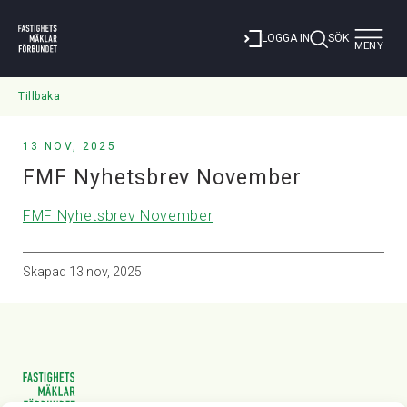
Toggle
LOGGA IN
SÖK
MENY
navigat
Tillbaka
13 NOV, 2025
FMF Nyhetsbrev November
FMF Nyhetsbrev November
Skapad
13 nov, 2025