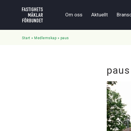
Om oss
Aktuellt
Brans
Start
»
Medlemskap
»
paus
paus