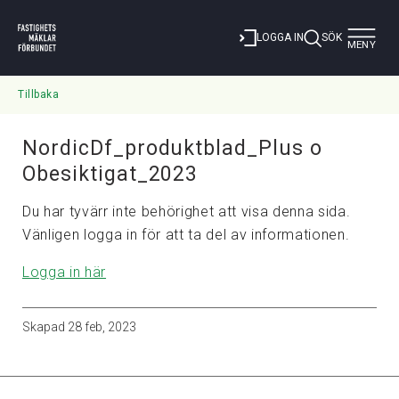
Toggle
LOGGA IN
SÖK
MENY
navigat
Tillbaka
NordicDf_produktblad_Plus o
Obesiktigat_2023
Du har tyvärr inte behörighet att visa denna sida.
Vänligen logga in för att ta del av informationen.
Logga in här
Skapad
28 feb, 2023