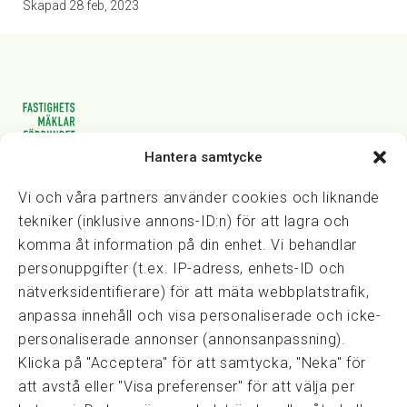
Skapad
28 feb, 2023
Hantera samtycke
Vasagatan 28, 111 20 Stockholm
08-82 14 30
kansli@fmf.se
Vi och våra partners använder cookies och liknande
tekniker (inklusive annons-ID:n) för att lagra och
komma åt information på din enhet. Vi behandlar
personuppgifter (t.ex. IP-adress, enhets-ID och
Snabblänkar
nätverksidentifierare) för att mäta webbplatstrafik,
Prisexempel
anpassa innehåll och visa personaliserade och icke-
Medarbetare
personaliserade annonser (annonsanpassning).
Policies & integritet
Klicka på "Acceptera" för att samtycka, "Neka" för
Information om Cookie-hantering och Google Analytics
att avstå eller "Visa preferenser" för att välja per
Integritetspolicy