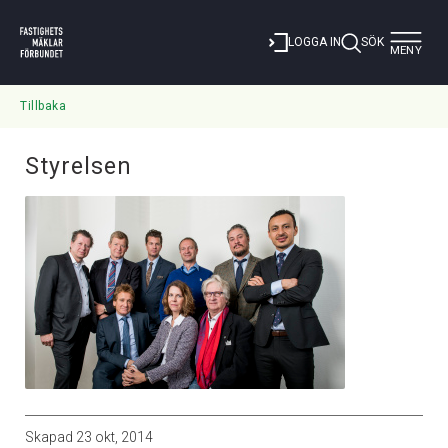
Toggle
LOGGA IN
SÖK
MENY
navigat
Tillbaka
Styrelsen
Skapad
23 okt, 2014