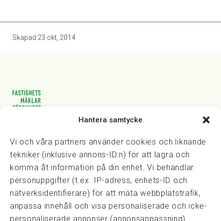
Skapad
23 okt, 2014
Hantera samtycke
Vasagatan 28, 111 20 Stockholm
08-82 14 30
kansli@fmf.se
Vi och våra partners använder cookies och liknande
tekniker (inklusive annons-ID:n) för att lagra och
komma åt information på din enhet. Vi behandlar
personuppgifter (t.ex. IP-adress, enhets-ID och
Snabblänkar
nätverksidentifierare) för att mäta webbplatstrafik,
Prisexempel
anpassa innehåll och visa personaliserade och icke-
Medarbetare
personaliserade annonser (annonsanpassning).
Policies & integritet