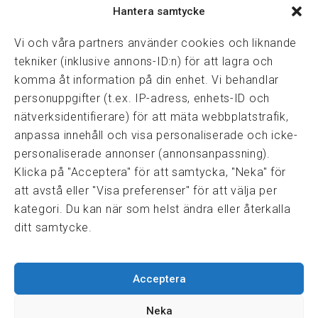
Hantera samtycke
Vasagatan 28, 111 20 Stockholm
08-82 14 30
kansli@fmf.se
Vi och våra partners använder cookies och liknande
tekniker (inklusive annons-ID:n) för att lagra och
komma åt information på din enhet. Vi behandlar
personuppgifter (t.ex. IP-adress, enhets-ID och
Snabblänkar
nätverksidentifierare) för att mäta webbplatstrafik,
Prisexempel
anpassa innehåll och visa personaliserade och icke-
Medarbetare
personaliserade annonser (annonsanpassning).
Policies & integritet
Klicka på "Acceptera" för att samtycka, "Neka" för
Information om Cookie-hantering och Google Analytics
att avstå eller "Visa preferenser" för att välja per
Integritetspolicy
kategori. Du kan när som helst ändra eller återkalla
Dataskyddsförordningen
ditt samtycke.
Samarbeten
Acceptera
Press & media
Fastighetsmäklarinspektionen
Neka
FRN, Fastighetsmarknadens reklamationsnämnd