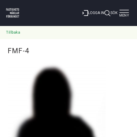
Toggle
LOGGA IN
SÖK
MENY
navigat
Tillbaka
FMF-4