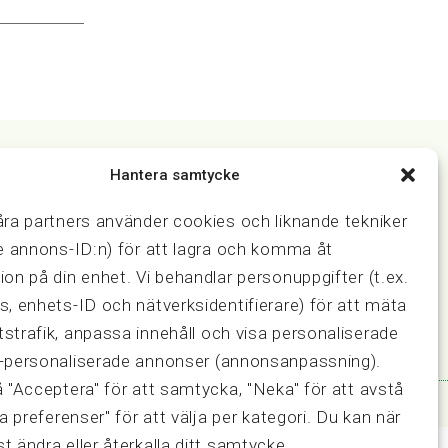
Hantera samtycke
Samarbeten
åra partners använder cookies och liknande tekniker
ring och
Press & media
ve annons-ID:n) för att lagra och komma åt
Fastighetsmäklarinspektionen
ion på din enhet. Vi behandlar personuppgifter (t.ex.
FRN, Fastighetsmarknadens
s, enhets-ID och nätverksidentifierare) för att mäta
reklamationsnämnd
strafik, anpassa innehåll och visa personaliserade
-personaliserade annonser (annonsanpassning).
å "Acceptera" för att samtycka, "Neka" för att avstå
sa preferenser" för att välja per kategori. Du kan när
t ändra eller återkalla ditt samtycke.