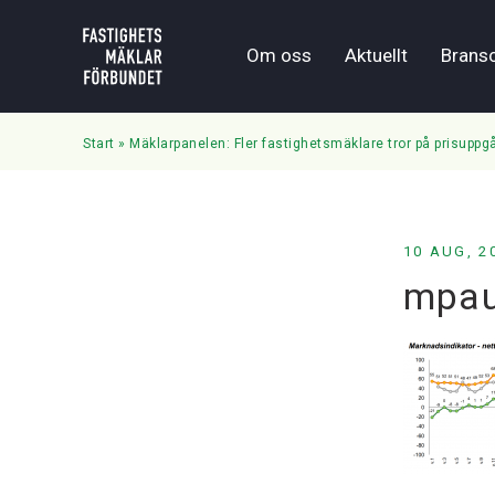
Om oss
Aktuellt
Brans
Start
»
Mäklarpanelen: Fler fastighetsmäklare tror på prisupp
10 AUG, 2
mpa