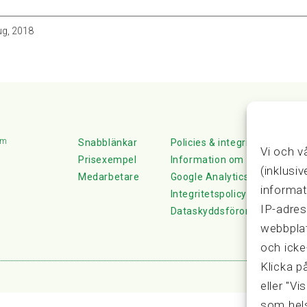
ug, 2018
lm
Snabblänkar
Policies & integritet
Vi och v
Prisexempel
Information om Cookie-hante
(inklusi
Medarbetare
Google Analytics
informat
Integritetspolicy
IP-adres
Dataskyddsförordningen
webbplat
och icke
Klicka p
eller "Vi
som hels