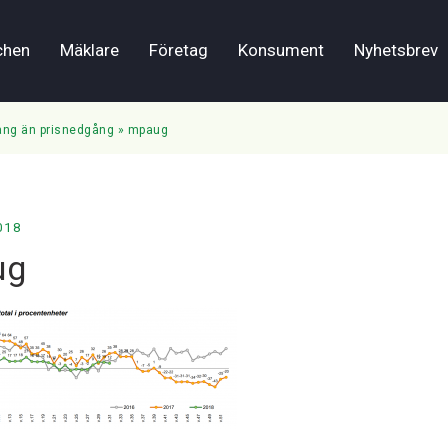
chen
Mäklare
Företag
Konsument
Nyhetsbrev
gång än prisnedgång
»
mpaug
018
ug