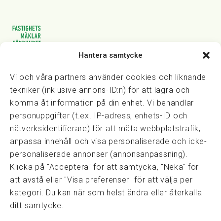
Hantera samtycke
Vasagatan 28, 111 20 Stockholm
08-82 14 30
kansli@fmf.se
Vi och våra partners använder cookies och liknande
tekniker (inklusive annons-ID:n) för att lagra och
komma åt information på din enhet. Vi behandlar
personuppgifter (t.ex. IP-adress, enhets-ID och
Snabblänkar
nätverksidentifierare) för att mäta webbplatstrafik,
Prisexempel
anpassa innehåll och visa personaliserade och icke-
Medarbetare
personaliserade annonser (annonsanpassning).
Policies & integritet
Klicka på "Acceptera" för att samtycka, "Neka" för
Information om Cookie-hantering och Google Analytics
att avstå eller "Visa preferenser" för att välja per
Integritetspolicy
kategori. Du kan när som helst ändra eller återkalla
Dataskyddsförordningen
ditt samtycke.