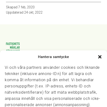
Skapad
7 feb, 2020
Uppdaterad
24 okt, 2022
Hantera samtycke
Vasagatan 28, 111 20 Stockholm
08-82 14 30
kansli@fmf.se
Vi och våra partners använder cookies och liknande
tekniker (inklusive annons-ID:n) för att lagra och
komma åt information på din enhet. Vi behandlar
personuppgifter (t.ex. IP-adress, enhets-ID och
Snabblänkar
nätverksidentifierare) för att mäta webbplatstrafik,
Prisexempel
anpassa innehåll och visa personaliserade och icke-
Medarbetare
personaliserade annonser (annonsanpassning).
Policies & integritet