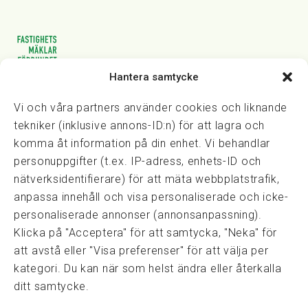
Hantera samtycke
Vasagatan 28, 111 20 Stockholm
08-82 14 30
kansli@fmf.se
Vi och våra partners använder cookies och liknande
tekniker (inklusive annons-ID:n) för att lagra och
komma åt information på din enhet. Vi behandlar
personuppgifter (t.ex. IP-adress, enhets-ID och
Snabblänkar
nätverksidentifierare) för att mäta webbplatstrafik,
Prisexempel
anpassa innehåll och visa personaliserade och icke-
Medarbetare
personaliserade annonser (annonsanpassning).
Policies & integritet
Klicka på "Acceptera" för att samtycka, "Neka" för
Information om Cookie-hantering och Google Analytics
att avstå eller "Visa preferenser" för att välja per
Integritetspolicy
kategori. Du kan när som helst ändra eller återkalla
Dataskyddsförordningen
ditt samtycke.