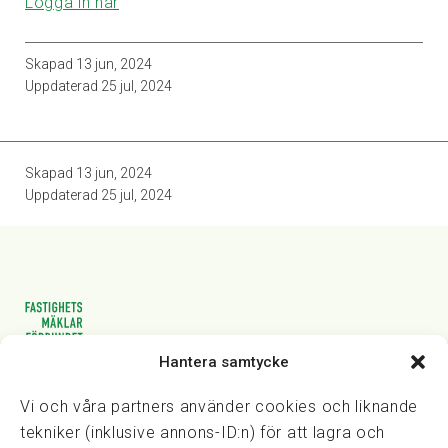
Logga in här
Skapad
13 jun, 2024
Uppdaterad
25 jul, 2024
Skapad
13 jun, 2024
Uppdaterad
25 jul, 2024
Hantera samtycke
Vasagatan 28, 111 20 Stockholm
08-82 14 30
kansli@fmf.se
Vi och våra partners använder cookies och liknande
tekniker (inklusive annons-ID:n) för att lagra och