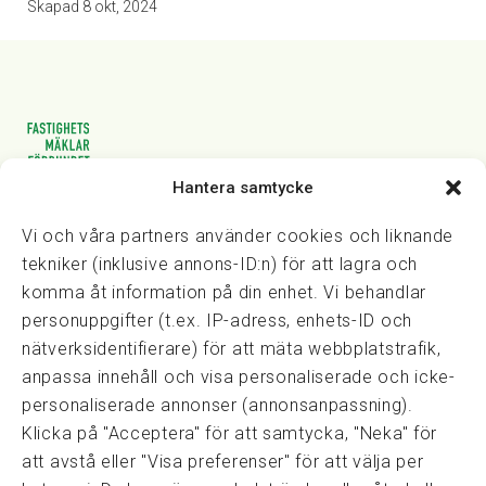
Skapad
8 okt, 2024
Hantera samtycke
Vasagatan 28, 111 20 Stockholm
08-82 14 30
kansli@fmf.se
Vi och våra partners använder cookies och liknande
tekniker (inklusive annons-ID:n) för att lagra och
komma åt information på din enhet. Vi behandlar
personuppgifter (t.ex. IP-adress, enhets-ID och
Snabblänkar
nätverksidentifierare) för att mäta webbplatstrafik,
Prisexempel
anpassa innehåll och visa personaliserade och icke-
Medarbetare
personaliserade annonser (annonsanpassning).
Policies & integritet
Klicka på "Acceptera" för att samtycka, "Neka" för
Information om Cookie-hantering och Google Analytics
att avstå eller "Visa preferenser" för att välja per
Integritetspolicy