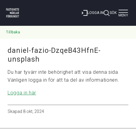
Toggle
LOGGA IN
SÖK
MENY
navigat
Tillbaka
daniel-fazio-DzqeB43HfnE-
unsplash
Du har tyvärr inte behörighet att visa denna sida.
Vänligen logga in för att ta del av informationen.
Logga in här
Skapad
8 okt, 2024