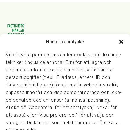
Hantera samtycke
Vasagatan 28, 111 20 Stockholm
08-82 14 30
kansli@fmf.se
Vi och våra partners använder cookies och liknande
tekniker (inklusive annons-ID:n) för att lagra och
komma åt information på din enhet. Vi behandlar
personuppgifter (t.ex. IP-adress, enhets-ID och
Snabblänkar
nätverksidentifierare) för att mäta webbplatstrafik,
Prisexempel
anpassa innehåll och visa personaliserade och icke-
Medarbetare
personaliserade annonser (annonsanpassning).
Policies & integritet
Klicka på "Acceptera" för att samtycka, "Neka" för
Information om Cookie-hantering och Google Analytics
att avstå eller "Visa preferenser" för att välja per
Integritetspolicy
kategori. Du kan när som helst ändra eller återkalla
Dataskyddsförordningen