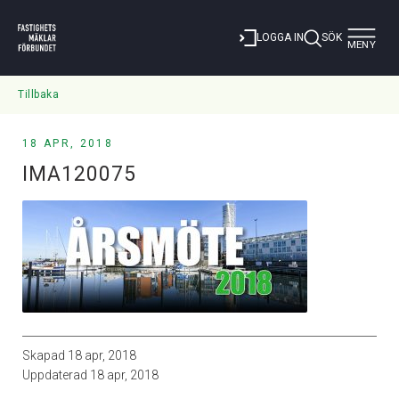
Toggle
LOGGA IN
SÖK
MENY
navigat
Tillbaka
18 APR, 2018
IMA120075
Skapad
18 apr, 2018
Uppdaterad
18 apr, 2018