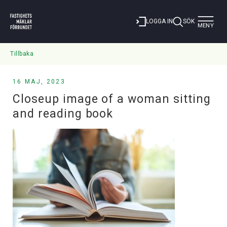
Toggle
LOGGA IN
SÖK
MENY
navigat
Tillbaka
16 MAJ, 2023
Closeup image of a woman sitting
and reading book