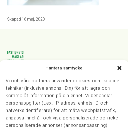
Skapad
16 maj, 2023
Hantera samtycke
Vasagatan 28, 111 20 Stockholm
08-82 14 30
kansli@fmf.se
Vi och våra partners använder cookies och liknande
tekniker (inklusive annons-ID:n) för att lagra och
komma åt information på din enhet. Vi behandlar
personuppgifter (t.ex. IP-adress, enhets-ID och
Snabblänkar
nätverksidentifierare) för att mäta webbplatstrafik,
Prisexempel
anpassa innehåll och visa personaliserade och icke-
Medarbetare
personaliserade annonser (annonsanpassning).
Policies & integritet