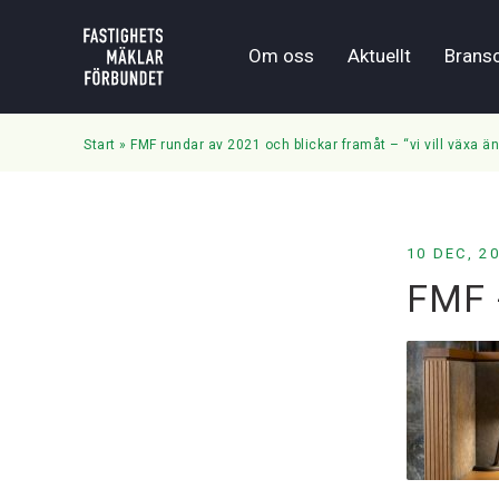
Om oss
Aktuellt
Brans
Start
»
FMF rundar av 2021 och blickar framåt – “vi vill växa ä
10 DEC, 2
FMF 