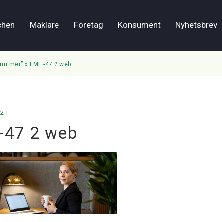
chen
Mäklare
Företag
Konsument
Nyhetsbrev
nnu mer”
»
FMF -47 2 web
021
-47 2 web