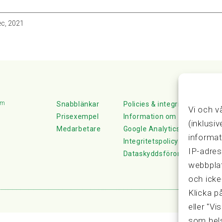
ec, 2021
lm
Snabblänkar
Policies & integritet
Vi och v
Prisexempel
Information om Cookie-hante
(inklusi
Medarbetare
Google Analytics
informat
Integritetspolicy
IP-adres
Dataskyddsförordningen
webbplat
och icke
Klicka p
eller "Vi
som hels