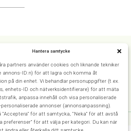
Hantera samtycke
Samarbeten
åra partners använder cookies och liknande tekniker
ring och
Press & media
ve annons-ID:n) för att lagra och komma åt
Fastighetsmäklarinspektionen
ion på din enhet. Vi behandlar personuppgifter (t.ex.
FRN, Fastighetsmarknadens
s, enhets-ID och nätverksidentifierare) för att mäta
reklamationsnämnd
strafik, anpassa innehåll och visa personaliserade
-personaliserade annonser (annonsanpassning).
å "Acceptera" för att samtycka, "Neka" för att avstå
sa preferenser" för att välja per kategori. Du kan när
t ändra eller återkalla ditt samtycke.