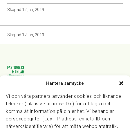
Skapad
12 jun, 2019
Skapad
12 jun, 2019
Hantera samtycke
Vasagatan 28, 111 20 Stockholm
08-82 14 30
kansli@fmf.se
Vi och våra partners använder cookies och liknande
tekniker (inklusive annons-ID:n) för att lagra och
komma åt information på din enhet. Vi behandlar
personuppgifter (t.ex. IP-adress, enhets-ID och
Snabblänkar
nätverksidentifierare) för att mäta webbplatstrafik,
Prisexempel