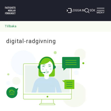
Toggle
LOGGA IN
SÖK
MENY
navigat
Tillbaka
digital-radgivning