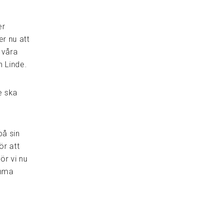
er
er nu att
 våra
n Linde.
e ska
på sin
ör att
ör vi nu
amma