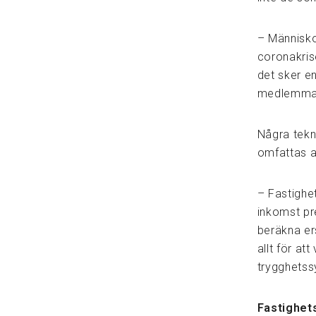
– Människo
coronakris
det sker en
medlemmar 
Några tekn
omfattas a
– Fastighe
inkomst pr
beräkna ers
allt för a
trygghetss
Fastighets