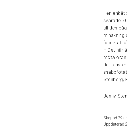
I en enkät
svarade 70
till den p
minskning 
funderat på
– Det här ä
möta oron. 
de tjänster
snabbfotat
Stenberg, 
Jenny Sten
Skapad
29 ap
Uppdaterad
2