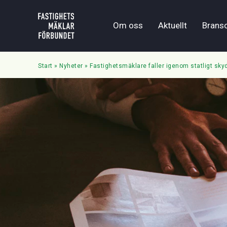
Om oss
Aktuellt
Brans
Start
»
Nyheter
»
Fastighetsmäklare faller igenom statligt sk