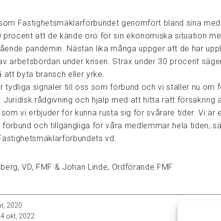
 som Fastighetsmäklarförbundet genomfört bland sina me
 procent att de kände oro för sin ekonomiska situation m
ågående pandemin. Nästan lika många uppger att de har upp
av arbetsbördan under krisen. Strax under 30 procent säger
 att byta bransch eller yrke.
r tydliga signaler till oss som förbund och vi ställer nu om f
Juridisk rådgivning och hjälp med att hitta rätt försäkring 
 som vi erbjuder för kunna rusta sig för svårare tider. Vi är 
 förbund och tillgängliga för våra medlemmar hela tiden, s
Fastighetsmäklarförbundets vd.
berg, VD, FMF & Johan Linde, Ordförande FMF
r, 2020
4 okt, 2022