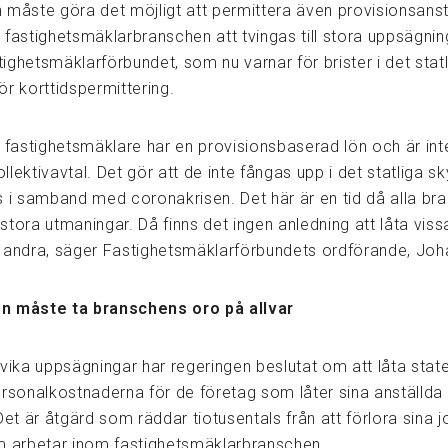
 måste göra det möjligt att permittera även provisionsanst
 fastighetsmäklarbranschen att tvingas till stora uppsägnin
ighetsmäklarförbundet, som nu varnar för brister i det stat
r korttidspermittering.
a fastighetsmäklare har en provisionsbaserad lön och är int
kollektivavtal. Det gör att de inte fångas upp i det statliga 
s i samband med coronakrisen. Det här är en tid då alla br
r stora utmaningar. Då finns det ingen anledning att låta vis
 andra, säger Fastighetsmäklarförbundets ordförande, Joh
n måste ta branschens oro på allvar
dvika uppsägningar har regeringen beslutat om att låta stat
ersonalkostnaderna för de företag som låter sina anställda 
Det är åtgärd som räddar tiotusentals från att förlora sina 
m arbetar inom fastighetsmäklarbranschen.