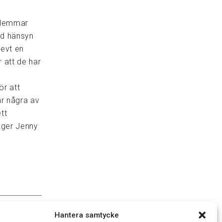
dlemmar
ed hänsyn
levt en
 att de har
ör att
är några av
ett
äger Jenny
Hantera samtycke