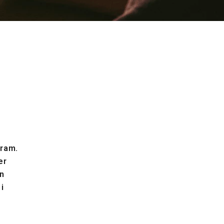
m
gram.
er
en
i