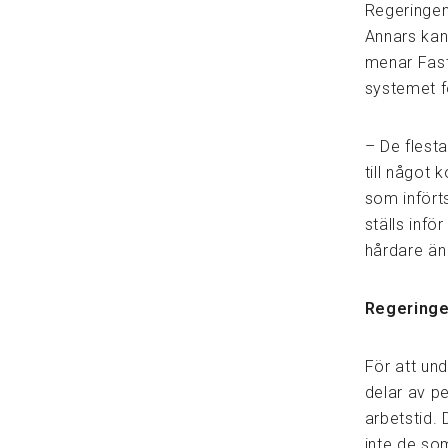
Regeringen
Annars kan
menar Fast
systemet fö
– De flest
till något 
som infört
ställs infö
hårdare än
Regeringe
För att un
delar av p
arbetstid. 
inte de so