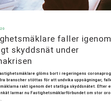
020
ighetsmäklare faller igeno
ligt skyddsnät under
nakrisen
astighetsmäklare glöms bort i regeringens coronapro
a branscher stöttas för att undvika uppsägningar, fall
mäklarna rakt igenom det statliga skyddsnätet. Efter 
kät larmar nu Fastighetsmäklarförbundet om stor oro 
.