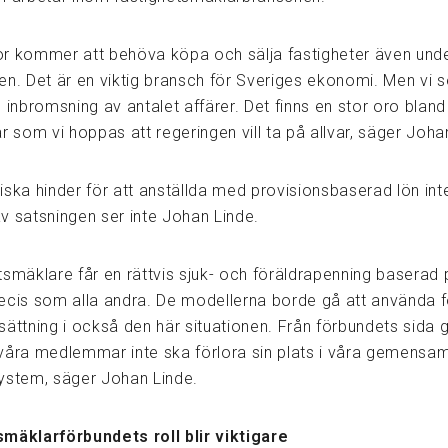
r kommer att behöva köpa och sälja fastigheter även und
en. Det är en viktig bransch för Sveriges ekonomi. Men vi s
 inbromsning av antalet affärer. Det finns en stor oro bland
som vi hoppas att regeringen vill ta på allvar, säger Joha
iska hinder för att anställda med provisionsbaserad lön int
v satsningen ser inte Johan Linde.
tsmäklare får en rättvis sjuk- och föräldrapenning baserad 
ecis som alla andra. De modellerna borde gå att använda f
ättning i också den här situationen. Från förbundets sida g
tt våra medlemmar inte ska förlora sin plats i våra gemens
ystem, säger Johan Linde.
mäklarförbundets roll blir viktigare