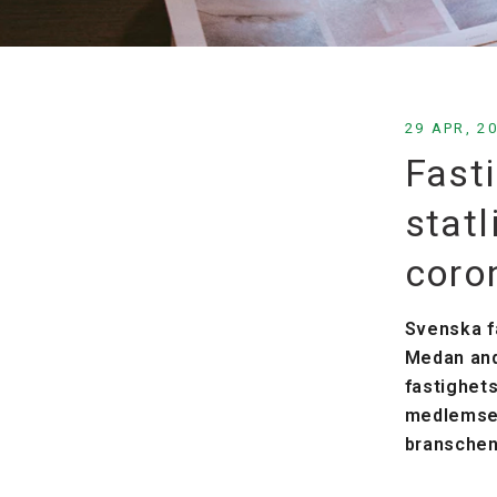
29 APR, 2
Fast
stat
coro
Svenska f
Medan andr
fastighets
medlemsen
branschen