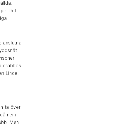
ällda.
gar. Det
liga
e anslutna
skyddsnät
anscher
sa drabbas
an Linde.
en ta över
gå ner i
jobb. Men