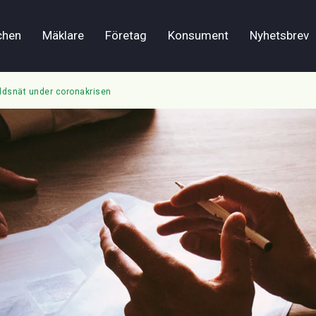
chen
Mäklare
Företag
Konsument
Nyhetsbrev
yddsnät under coronakrisen