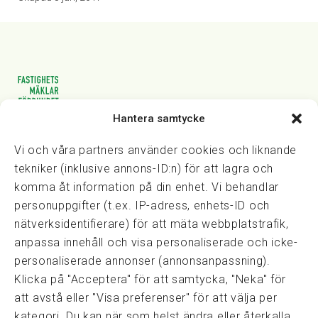
Hantera samtycke
Vasagatan 28, 111 20 Stockholm
08-82 14 30
kansli@fmf.se
Vi och våra partners använder cookies och liknande
tekniker (inklusive annons-ID:n) för att lagra och
komma åt information på din enhet. Vi behandlar
personuppgifter (t.ex. IP-adress, enhets-ID och
Snabblänkar
nätverksidentifierare) för att mäta webbplatstrafik,
Prisexempel
anpassa innehåll och visa personaliserade och icke-
Medarbetare
personaliserade annonser (annonsanpassning).
Policies & integritet
Klicka på "Acceptera" för att samtycka, "Neka" för
Information om Cookie-hantering och Google Analytics
att avstå eller "Visa preferenser" för att välja per
Integritetspolicy
kategori. Du kan när som helst ändra eller återkalla
Dataskyddsförordningen