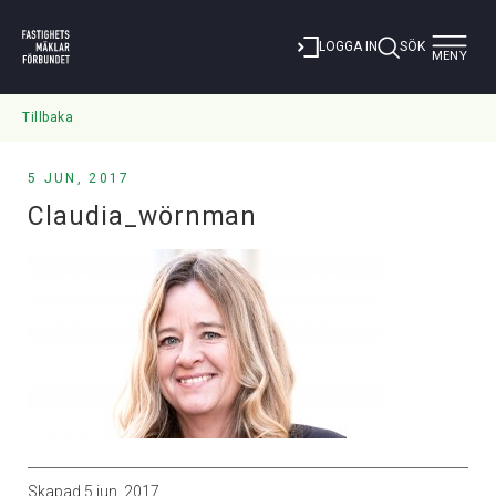
Toggle
LOGGA IN
SÖK
MENY
navigat
Tillbaka
5 JUN, 2017
Claudia_wörnman
Skapad
5 jun, 2017