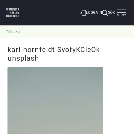
Toggle
LOGGA IN
SÖK
MENY
navigat
Tillbaka
karl-hornfeldt-SvofyKCleOk-
unsplash