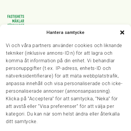
Hantera samtycke
Vasagatan 28, 111 20 Stockholm
08-82 14 30
kansli@fmf.se
Vi och våra partners använder cookies och liknande
tekniker (inklusive annons-ID:n) för att lagra och
komma åt information på din enhet. Vi behandlar
personuppgifter (t.ex. IP-adress, enhets-ID och
Snabblänkar
nätverksidentifierare) för att mäta webbplatstrafik,
Prisexempel
anpassa innehåll och visa personaliserade och icke-
Medarbetare
personaliserade annonser (annonsanpassning).
Policies & integritet
Klicka på "Acceptera" för att samtycka, "Neka" för
Information om Cookie-hantering och Google Analytics
att avstå eller "Visa preferenser" för att välja per
Integritetspolicy
kategori. Du kan när som helst ändra eller återkalla
Dataskyddsförordningen
ditt samtycke.